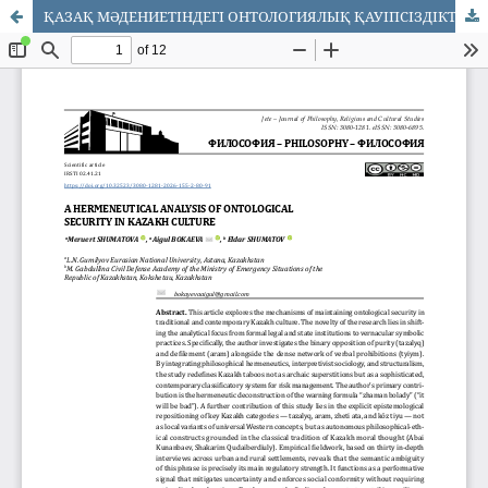
ҚАЗАҚ МӘДЕНИЕТІНДЕГІ ОНТОЛОГИЯЛЫҚ ҚАУІПСІЗДІКТІ ГЕРМЕНЕВТИКАЛЫҚ ТАЛДАУ