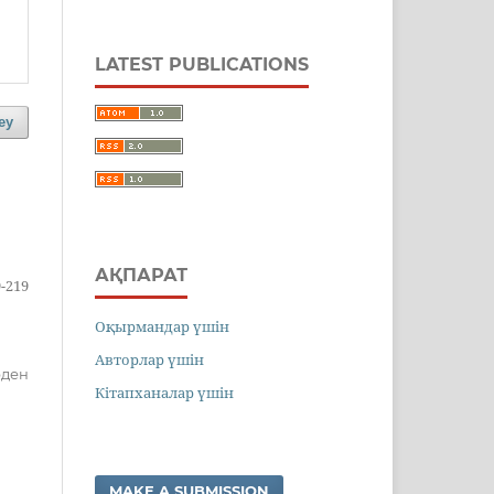
LATEST PUBLICATIONS
еу
АҚПАРАТ
-219
Оқырмандар үшін
Авторлар үшін
рден
Кітапханалар үшін
MAKE A SUBMISSION