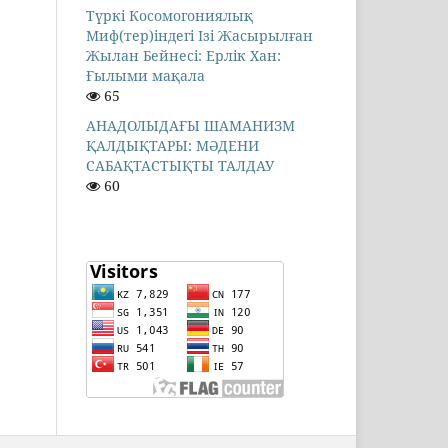
Түркі Косомогониялық
Миф(тер)індегі Ізі Жасырылған
Жылан Бейнесі: Ерлік Хан:
Ғылыми мақала
65
АНАДОЛЫДАҒЫ ШАМАНИЗМ
ҚАЛДЫҚТАРЫ: МӘДЕНИ
САБАҚТАСТЫҚТЫ ТАЛДАУ
60