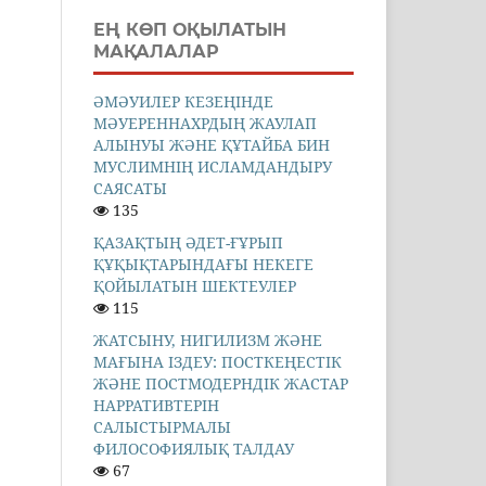
ЕҢ КӨП ОҚЫЛАТЫН
МАҚАЛАЛАР
ӘМӘУИЛЕР КЕЗЕҢІНДЕ
МӘУЕРЕННАХРДЫҢ ЖАУЛАП
АЛЫНУЫ ЖӘНЕ ҚҰТАЙБА БИН
МУСЛИМНІҢ ИСЛАМДАНДЫРУ
САЯСАТЫ
135
ҚАЗАҚТЫҢ ӘДЕТ-ҒҰРЫП
ҚҰҚЫҚТАРЫНДАҒЫ НЕКЕГЕ
ҚОЙЫЛАТЫН ШЕКТЕУЛЕР
115
ЖАТСЫНУ, НИГИЛИЗМ ЖӘНЕ
МАҒЫНА ІЗДЕУ: ПОСТКЕҢЕСТІК
ЖӘНЕ ПОСТМОДЕРНДІК ЖАСТАР
НАРРАТИВТЕРІН
САЛЫСТЫРМАЛЫ
ФИЛОСОФИЯЛЫҚ ТАЛДАУ
67