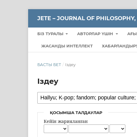
JETE – JОURNAL OF PHILOSOPHY,
БІЗ ТУРАЛЫ
АВТОРЛАР ҮШІН
АҒЫ
ЖАСАНДЫ ИНТЕЛЛЕКТ
ХАБАРЛАНДЫР
БАСТЫ БЕТ
/
Іздеу
Іздеу
ҚОСЫМША ТАЛДАУЛАР
Кейін жарияланған