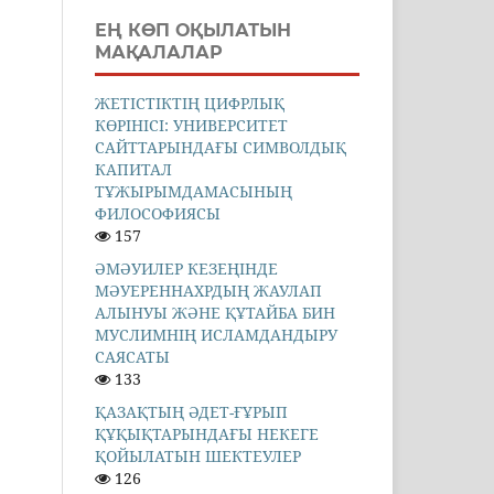
ЕҢ КӨП ОҚЫЛАТЫН
МАҚАЛАЛАР
ЖЕТІСТІКТІҢ ЦИФРЛЫҚ
КӨРІНІСІ: УНИВЕРСИТЕТ
САЙТТАРЫНДАҒЫ СИМВОЛДЫҚ
КАПИТАЛ
ТҰЖЫРЫМДАМАСЫНЫҢ
ФИЛОСОФИЯСЫ
157
ӘМӘУИЛЕР КЕЗЕҢІНДЕ
МӘУЕРЕННАХРДЫҢ ЖАУЛАП
АЛЫНУЫ ЖӘНЕ ҚҰТАЙБА БИН
МУСЛИМНІҢ ИСЛАМДАНДЫРУ
САЯСАТЫ
133
ҚАЗАҚТЫҢ ӘДЕТ-ҒҰРЫП
ҚҰҚЫҚТАРЫНДАҒЫ НЕКЕГЕ
ҚОЙЫЛАТЫН ШЕКТЕУЛЕР
126