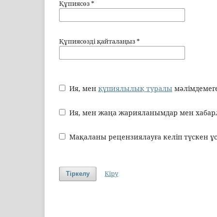
Құпиясөз
*
Құпиясөзді қайталаңыз
*
Ия, мен
құпиялылық туралы
мәлімдемеге
Ия, мен жаңа жарияланымдар мен хабарл
Мақаланы рецензиялауға келіп түскен ұс
Кіру
Тіркелу