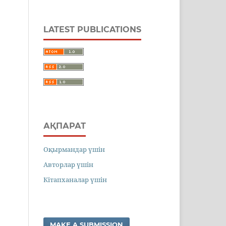
LATEST PUBLICATIONS
АҚПАРАТ
Оқырмандар үшін
Авторлар үшін
Кітапханалар үшін
MAKE A SUBMISSION