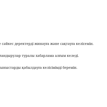
 сәйкес деректерді жинауға және сақтауға келісемін.
андырулар туралы хабарлама алғым келеді.
ыныстарды қабылдауға келісімімді беремін.