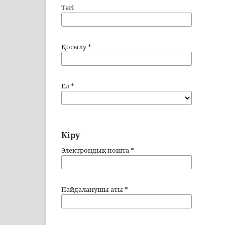
Тегі
Қосылу
*
Ел
*
Кіру
Электрондық пошта
*
Пайдаланушы аты
*