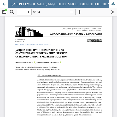
ҚАЗІРГІ ЕУРОПАЛЫҚ МӘДЕНИЕТ МӘСЕЛЕЛЕРІНІҢ ШЕШІМІ ЖӘНЕ МӘДЕНИЕТ ДАҒДАРЫСТАН ШЫҒУ ЖОЛЫ РЕТІНДЕГІ Ж. ДЕРРИДАНЫҢ ДЕКОНСТРУКЦИЯСЫ