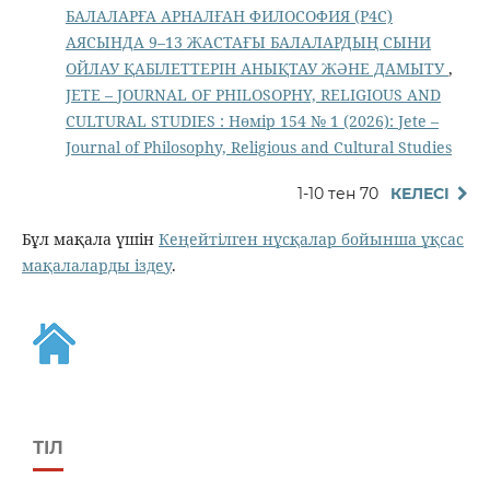
БАЛАЛАРҒА АРНАЛҒАН ФИЛОСОФИЯ (P4C)
АЯСЫНДА 9–13 ЖАСТАҒЫ БАЛАЛАРДЫҢ СЫНИ
ОЙЛАУ ҚАБІЛЕТТЕРІН АНЫҚТАУ ЖӘНЕ ДАМЫТУ
,
JETE – JОURNAL OF PHILOSOPHY, RELIGIOUS AND
CULTURAL STUDIES : Нөмір 154 № 1 (2026): Jete –
Jоurnal of Philosophy, Religious аnd Cultural Studies
1-10 тен 70
КЕЛЕСІ
Бұл мақала үшін
Кеңейтілген нұсқалар бойынша ұқсас
мақалаларды іздеу
.
ТІЛ