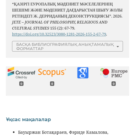
“ҚАЗІРГІ ЕУРОПАЛЫҚ МӘДЕНИЕТ МӘСЕЛЕЛЕРІНІҢ
ШЕШІМІ ЖӘНЕ МӘДЕНИЕТ ДАҒДАРЫСТАН ШЫҒУ ЖОЛЫ
РЕТІНДЕГІ Ж. ДЕРРИДАНЫҢ ДЕКОНСТРУКЦИЯСЫ”. 2026.
JETE – JОURNAL OF PHILOSOPHY, RELIGIOUS AND
CULTURAL STUDIES
155 (2): 67-79.
https://doi.org/10.32523/3080-1281-2026-155-2-67-79
.
БАСҚА БИБЛИОГРАФИЯЛЫҚ АНЫҚТАМАЛЫҚ
ФОРМАТТАР
0
0
0
Ұқсас мақалалар
Бауыржан Ботақараев, Фэриде Камалова,