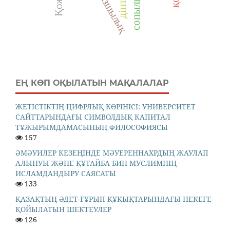
дінтану
сопылық
азшылық
ЕҢ КӨП ОҚЫЛАТЫН МАҚАЛАЛАР
ЖЕТІСТІКТІҢ ЦИФРЛЫҚ КӨРІНІСІ: УНИВЕРСИТЕТ
САЙТТАРЫНДАҒЫ СИМВОЛДЫҚ КАПИТАЛ
ТҰЖЫРЫМДАМАСЫНЫҢ ФИЛОСОФИЯСЫ
157
ӘМӘУИЛЕР КЕЗЕҢІНДЕ МӘУЕРЕННАХРДЫҢ ЖАУЛАП
АЛЫНУЫ ЖӘНЕ ҚҰТАЙБА БИН МУСЛИМНІҢ
ИСЛАМДАНДЫРУ САЯСАТЫ
133
ҚАЗАҚТЫҢ ӘДЕТ-ҒҰРЫП ҚҰҚЫҚТАРЫНДАҒЫ НЕКЕГЕ
ҚОЙЫЛАТЫН ШЕКТЕУЛЕР
126