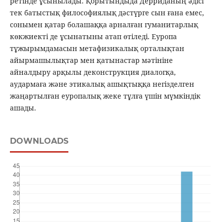
ретінде ұсынылады. Қорытындыда Дерриданың әдісі
тек батыстық философиялық дәстүрге сын ғана емес,
сонымен қатар болашаққа арналған гуманитарлық
көкжиекті де ұсынатыны атап өтіледі. Еуропа
тұжырымдамасын метафизикалық орталықтан
айырмашылықтар мен қатынастар мәтініне
айналдыру арқылы деконструкция диалогқа,
аудармаға және этикалық ашықтыққа негізделген
жаңартылған еуропалық жеке тұлға үшін мүмкіндік
ашады.
DOWNLOADS