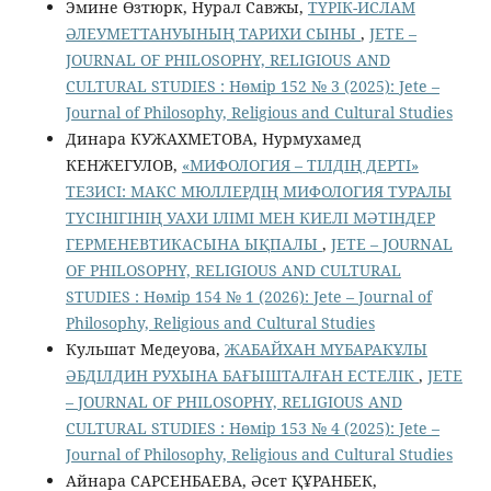
Эмине Өзтюрк, Нурал Савжы,
ТҮРІК-ИСЛАМ
ӘЛЕУМЕТТАНУЫНЫҢ ТАРИХИ СЫНЫ
,
JETE –
JОURNAL OF PHILOSOPHY, RELIGIOUS AND
CULTURAL STUDIES : Нөмір 152 № 3 (2025): Jete –
Jоurnal of Philosophy, Religious аnd Cultural Studies
Динара КУЖАХМЕТОВА, Нурмухамед
КЕНЖЕГУЛОВ,
«МИФОЛОГИЯ – ТІЛДІҢ ДЕРТІ»
ТЕЗИСІ: МАКС МЮЛЛЕРДІҢ МИФОЛОГИЯ ТУРАЛЫ
ТҮСІНІГІНІҢ УАХИ ІЛІМІ МЕН КИЕЛІ МӘТІНДЕР
ГЕРМЕНЕВТИКАСЫНА ЫҚПАЛЫ
,
JETE – JОURNAL
OF PHILOSOPHY, RELIGIOUS AND CULTURAL
STUDIES : Нөмір 154 № 1 (2026): Jete – Jоurnal of
Philosophy, Religious аnd Cultural Studies
Кульшат Медеуова,
ЖАБАЙХАН МҮБАРАКҰЛЫ
ӘБДІЛДИН РУХЫНА БАҒЫШТАЛҒАН ЕСТЕЛІК
,
JETE
– JОURNAL OF PHILOSOPHY, RELIGIOUS AND
CULTURAL STUDIES : Нөмір 153 № 4 (2025): Jete –
Jоurnal of Philosophy, Religious аnd Cultural Studies
Айнара САРСЕНБАЕВА, Әсет ҚҰРАНБЕК,