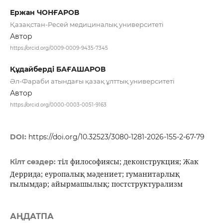
Ержан ЧОНҒАРОВ
Қазақстан-Ресей медициналық университеті
Автор
https://orcid.org/0009-0009-9435-7345
Құдайберді БАҒАШАРОВ
Әл-Фараби атындағы қазақ ұлттық университеті
Автор
https://orcid.org/0000-0003-0051-9163
DOI:
https://doi.org/10.32523/3080-1281-2026-155-2-67-79
тіл философиясы; деконструкция; Жак
Кілт сөздер:
Деррида; еуропалық мәдениет; гуманитарлық
ғылымдар; айырмашылық; постструктурализм
АҢДАТПА