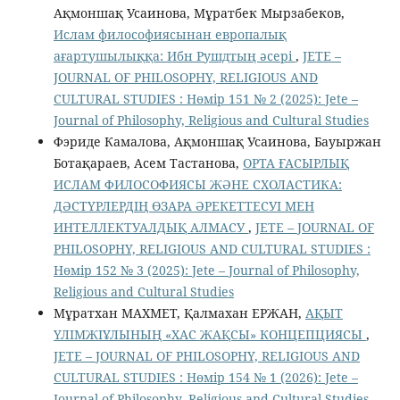
Ақмоншақ Усаинова, Мұратбек Мырзабеков,
Ислам философиясынан европалық
ағартушылыққа: Ибн Рушдтың әсері
,
JETE –
JОURNAL OF PHILOSOPHY, RELIGIOUS AND
CULTURAL STUDIES : Нөмір 151 № 2 (2025): Jete –
Jоurnal of Philosophy, Religious аnd Cultural Studies
Фэриде Камалова, Ақмоншақ Усаинова, Бауыржан
Ботақараев, Асем Тастанова,
ОРТА ҒАСЫРЛЫҚ
ИСЛАМ ФИЛОСОФИЯСЫ ЖӘНЕ СХОЛАСТИКА:
ДӘСТҮРЛЕРДІҢ ӨЗАРА ӘРЕКЕТТЕСУІ МЕН
ИНТЕЛЛЕКТУАЛДЫҚ АЛМАСУ
,
JETE – JОURNAL OF
PHILOSOPHY, RELIGIOUS AND CULTURAL STUDIES :
Нөмір 152 № 3 (2025): Jete – Jоurnal of Philosophy,
Religious аnd Cultural Studies
Мұратхан МАХМЕТ, Қалмахан ЕРЖАН,
АҚЫТ
ҮЛІМЖІҰЛЫНЫҢ «ХАС ЖАҚСЫ» КОНЦЕПЦИЯСЫ
,
JETE – JОURNAL OF PHILOSOPHY, RELIGIOUS AND
CULTURAL STUDIES : Нөмір 154 № 1 (2026): Jete –
Jоurnal of Philosophy, Religious аnd Cultural Studies