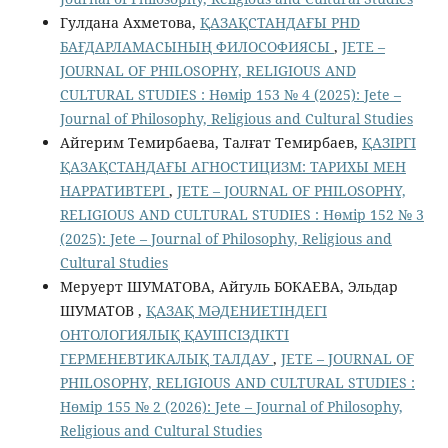
Гулдана Ахметова,
ҚАЗАҚСТАНДАҒЫ PHD
БАҒДАРЛАМАСЫНЫҢ ФИЛОСОФИЯСЫ
,
JETE –
JОURNAL OF PHILOSOPHY, RELIGIOUS AND
CULTURAL STUDIES : Нөмір 153 № 4 (2025): Jete –
Jоurnal of Philosophy, Religious аnd Cultural Studies
Айгерим Темирбаева, Талғат Темирбаев,
ҚАЗІРГІ
ҚАЗАҚСТАНДАҒЫ АГНОСТИЦИЗМ: ТАРИХЫ МЕН
НАРРАТИВТЕРІ
,
JETE – JОURNAL OF PHILOSOPHY,
RELIGIOUS AND CULTURAL STUDIES : Нөмір 152 № 3
(2025): Jete – Jоurnal of Philosophy, Religious аnd
Cultural Studies
Меруерт ШУМАТОВА, Айгуль БОКАЕВА, Эльдар
ШУМАТОВ ,
ҚАЗАҚ МӘДЕНИЕТІНДЕГІ
ОНТОЛОГИЯЛЫҚ ҚАУІПСІЗДІКТІ
ГЕРМЕНЕВТИКАЛЫҚ ТАЛДАУ
,
JETE – JОURNAL OF
PHILOSOPHY, RELIGIOUS AND CULTURAL STUDIES :
Нөмір 155 № 2 (2026): Jete – Jоurnal of Philosophy,
Religious аnd Cultural Studies