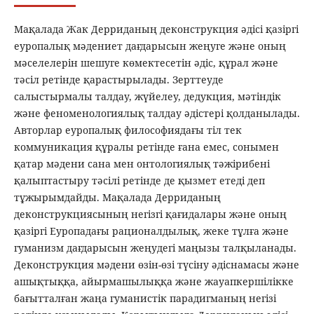
Мақалада Жак Дерриданың деконструкция әдісі қазіргі
еуропалық мәдениет дағдарысын жеңуге және оның
мәселелерін шешуге көмектесетін әдіс, құрал және
тәсіл ретінде қарастырылады. Зерттеуде
салыстырмалы талдау, жүйелеу, дедукция, мәтіндік
және феноменологиялық талдау әдістері қолданылады.
Авторлар еуропалық философиядағы тіл тек
коммуникация құралы ретінде ғана емес, сонымен
қатар мәдени сана мен онтологиялық тәжірибені
қалыптастыру тәсілі ретінде де қызмет етеді деп
тұжырымдайды. Мақалада Дерриданың
деконструкциясының негізгі қағидалары және оның
қазіргі Еуропадағы рационалдылық, жеке тұлға және
гуманизм дағдарысын жеңудегі маңызы талқыланады.
Деконструкция мәдени өзін-өзі түсіну әдіснамасы және
ашықтыққа, айырмашылыққа және жауапкершілікке
бағытталған жаңа гуманистік парадигманың негізі