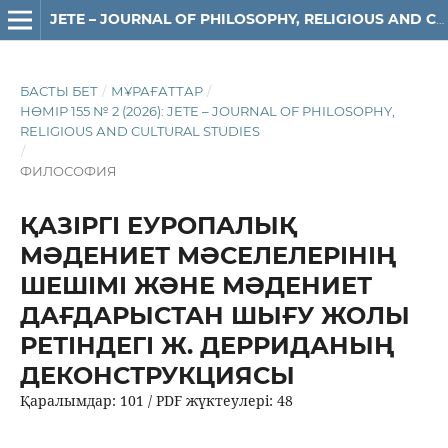
JETE – JОURNAL OF PHILOSOPHY, RELIGIOUS AND CULTURAL STUDIES
БАСТЫ БЕТ
/
МҰРАҒАТТАР
/
НӨМІР 155 № 2 (2026): JETE – JОURNAL OF PHILOSOPHY,
RELIGIOUS АND CULTURAL STUDIES
/
ФИЛОСОФИЯ
ҚАЗІРГІ ЕУРОПАЛЫҚ
МӘДЕНИЕТ МӘСЕЛЕЛЕРІНІҢ
ШЕШІМІ ЖӘНЕ МӘДЕНИЕТ
ДАҒДАРЫСТАН ШЫҒУ ЖОЛЫ
РЕТІНДЕГІ Ж. ДЕРРИДАНЫҢ
ДЕКОНСТРУКЦИЯСЫ
Қаралымдар: 101 / PDF жүктеулері: 48