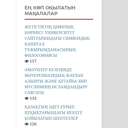
ЕҢ КӨП ОҚЫЛАТЫН
МАҚАЛАЛАР
ЖЕТІСТІКТІҢ ЦИФРЛЫҚ
КӨРІНІСІ: УНИВЕРСИТЕТ
САЙТТАРЫНДАҒЫ СИМВОЛДЫҚ
КАПИТАЛ
ТҰЖЫРЫМДАМАСЫНЫҢ
ФИЛОСОФИЯСЫ
157
ӘМӘУИЛЕР КЕЗЕҢІНДЕ
МӘУЕРЕННАХРДЫҢ ЖАУЛАП
АЛЫНУЫ ЖӘНЕ ҚҰТАЙБА БИН
МУСЛИМНІҢ ИСЛАМДАНДЫРУ
САЯСАТЫ
133
ҚАЗАҚТЫҢ ӘДЕТ-ҒҰРЫП
ҚҰҚЫҚТАРЫНДАҒЫ НЕКЕГЕ
ҚОЙЫЛАТЫН ШЕКТЕУЛЕР
126