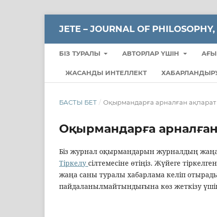
JETE – JОURNAL OF PHILOSOPHY,
БІЗ ТУРАЛЫ
АВТОРЛАР ҮШІН
АҒЫ
ЖАСАНДЫ ИНТЕЛЛЕКТ
ХАБАРЛАНДЫР
БАСТЫ БЕТ
/
Оқырмандарға арналған ақпарат
Оқырмандарға арналған
Біз журнал оқырмандарын журналдың жаңа 
Тіркелу
сілтемесіне өтіңіз. Жүйеге тірке
жаңа саны туралы хабарлама келіп отырады
пайдаланылмайтындығына көз жеткізу үш