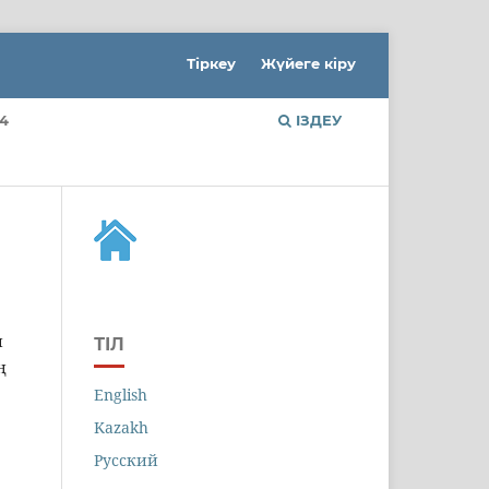
Тіркеу
Жүйеге кіру
4
ІЗДЕУ
н
ТІЛ
ң
English
Kazakh
Русский