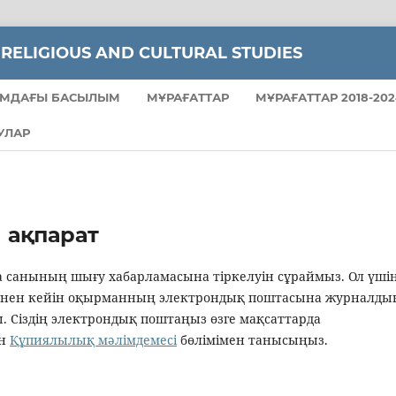
 RELIGIOUS AND CULTURAL STUDIES
МДАҒЫ БАСЫЛЫМ
МҰРАҒАТТАР
МҰРАҒАТТАР 2018-202
УЛАР
 ақпарат
санының шығу хабарламасына тіркелуін сұраймыз. Ол үші
лгеннен кейін оқырманның электрондық поштасына журналды
. Сіздің электрондық поштаңыз өзге мақсаттарда
ін
Құпиялылық мәлімдемесі
бөлімімен танысыңыз.