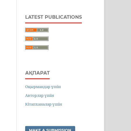
LATEST PUBLICATIONS
АҚПАРАТ
Оқырмандар үшін
Авторлар үшін
Кітапханалар үшін
MAKE A SUBMISSION