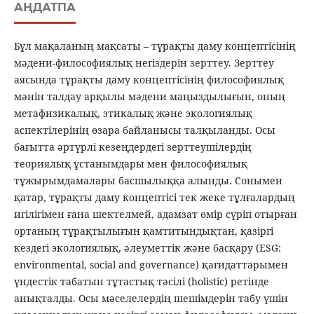
АҢДАТПА
Бұл мақаланың мақсаты – тұрақты даму концептісінің
мәдени-философиялық негіздерін зерттеу. Зерттеу
аясында тұрақты даму концептісінің философиялық
мәнін талдау арқылы мәдени маңыздылығын, оның
метафизикалық, этикалық және экологиялық
аспектілерінің өзара байланысы талқыланды. Осы
бағытта әртүрлі кезеңдердегі зерттеушілердің
теориялық ұстанымдары мен философиялық
тұжырымдамалары басшылыққа алынды. Сонымен
қатар, тұрақты даму концептісі тек жеке тұлғалардың
игілігімен ғана шектелмей, адамзат өмір сүріп отырған
ортаның тұрақтылығын қамтитындықтан, қазіргі
кездегі экологиялық, әлеуметтік және басқару (ESG:
environmental, social and governance) қағидаттарымен
үндестік табатын тұтастық тәсілі (holistic) ретінде
анықталды. Осы мәселелердің шешімдерін табу үшін