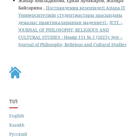
Жанар Абильдинова, Еркін Аубакиров, Жазира
Байсарина ,
Постпандемия кезеңіндегі Astana IT
Университетінің студентжастары арасындағы
демалыс практикаларының мәдениеті
,
JETE –
JОURNAL OF PHILOSOPHY, RELIGIOUS AND
CULTURAL STUDIES : Нөмір 151 № 2 (2025): Jete –
Jоurnal of Philosophy, Religious аnd Cultural Studies
ТІЛ
English
Kazakh
Русский