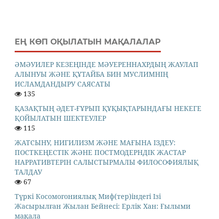
ЕҢ КӨП ОҚЫЛАТЫН МАҚАЛАЛАР
ӘМӘУИЛЕР КЕЗЕҢІНДЕ МӘУЕРЕННАХРДЫҢ ЖАУЛАП
АЛЫНУЫ ЖӘНЕ ҚҰТАЙБА БИН МУСЛИМНІҢ
ИСЛАМДАНДЫРУ САЯСАТЫ
135
ҚАЗАҚТЫҢ ӘДЕТ-ҒҰРЫП ҚҰҚЫҚТАРЫНДАҒЫ НЕКЕГЕ
ҚОЙЫЛАТЫН ШЕКТЕУЛЕР
115
ЖАТСЫНУ, НИГИЛИЗМ ЖӘНЕ МАҒЫНА ІЗДЕУ:
ПОСТКЕҢЕСТІК ЖӘНЕ ПОСТМОДЕРНДІК ЖАСТАР
НАРРАТИВТЕРІН САЛЫСТЫРМАЛЫ ФИЛОСОФИЯЛЫҚ
ТАЛДАУ
67
Түркі Косомогониялық Миф(тер)індегі Ізі
Жасырылған Жылан Бейнесі: Ерлік Хан: Ғылыми
мақала