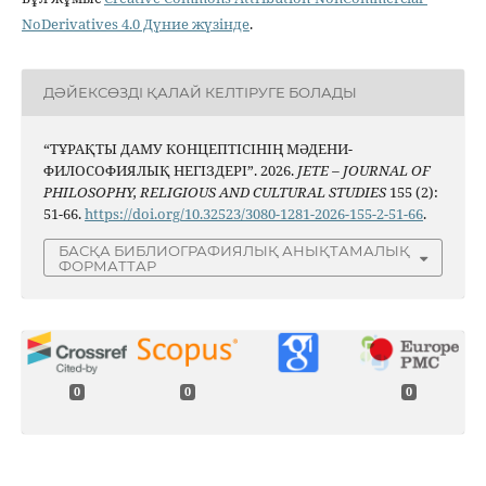
NoDerivatives 4.0 Дүние жүзінде
.
ДӘЙЕКСӨЗДІ ҚАЛАЙ КЕЛТІРУГЕ БОЛАДЫ
“ТҰРАҚТЫ ДАМУ КОНЦЕПТІСІНІҢ МӘДЕНИ-
ФИЛОСОФИЯЛЫҚ НЕГІЗДЕРІ”. 2026.
JETE – JОURNAL OF
PHILOSOPHY, RELIGIOUS AND CULTURAL STUDIES
155 (2):
51-66.
https://doi.org/10.32523/3080-1281-2026-155-2-51-66
.
БАСҚА БИБЛИОГРАФИЯЛЫҚ АНЫҚТАМАЛЫҚ
ФОРМАТТАР
0
0
0