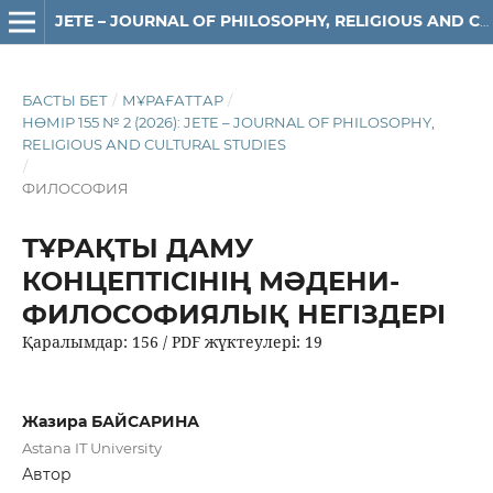
JETE – JОURNAL OF PHILOSOPHY, RELIGIOUS AND CULTURAL STUDIES
БАСТЫ БЕТ
/
МҰРАҒАТТАР
/
НӨМІР 155 № 2 (2026): JETE – JОURNAL OF PHILOSOPHY,
RELIGIOUS АND CULTURAL STUDIES
/
ФИЛОСОФИЯ
ТҰРАҚТЫ ДАМУ
КОНЦЕПТІСІНІҢ МӘДЕНИ-
ФИЛОСОФИЯЛЫҚ НЕГІЗДЕРІ
Қаралымдар: 156 / PDF жүктеулері: 19
Жазира БАЙСАРИНА
Astana IT University
Автор