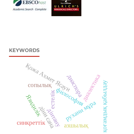
KEYWORDS
Қожа Ахмет Ясауи
диалектика
диаспора
қоғамдық қабылдау
сопылық
философия
естелік
Язидилік
рухани мұра
діни сана
дінтану
синкреттік
азшылық