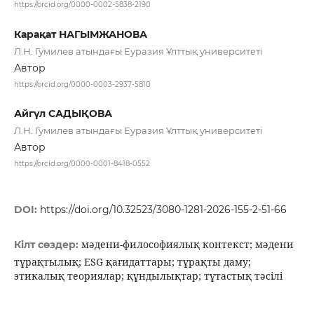
https://orcid.org/0000-0002-5838-2190
Карақат НАГЫМЖАНОВА
Л.Н. Гумилев атындағы Еуразия Ұлттық университеті
Автор
https://orcid.org/0000-0003-2937-5810
Айгүл САДЫҚОВА
Л.Н. Гумилев атындағы Еуразия Ұлттық университеті
Автор
https://orcid.org/0000-0001-8418-0552
DOI:
https://doi.org/10.32523/3080-1281-2026-155-2-51-66
мәдени-философиялық контекст; мәдени
Кілт сөздер:
тұрақтылық; ESG қағидаттары; тұрақты даму;
этикалық теориялар; құндылықтар; тұтастық тәсілі