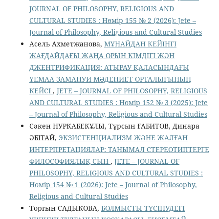
JОURNAL OF PHILOSOPHY, RELIGIOUS AND
CULTURAL STUDIES : Нөмір 155 № 2 (2026): Jete –
Jоurnal of Philosophy, Religious аnd Cultural Studies
Асель Ахметжанова,
МҰНАЙДАН КЕЙІНГІ
ЖАҒДАЙДАҒЫ ЖАҢА ОРЫН КІМДІГІ ЖӘН
ДЖЕНТРИФИКАЦИЯ: АТЫРАУ ҚАЛАСЫНДАҒЫ
YEMAA ЗАМАНУИ МӘДЕНИЕТ ОРТАЛЫҒЫНЫҢ
КЕЙСІ
,
JETE – JОURNAL OF PHILOSOPHY, RELIGIOUS
AND CULTURAL STUDIES : Нөмір 152 № 3 (2025): Jete
– Jоurnal of Philosophy, Religious аnd Cultural Studies
Сәкен НУРКАБЕКҰЛЫ, Тұрсын ҒАБИТОВ, Динара
ӘБІТАЙ,
ЭКЗИСТЕНЦИАЛИЗМ ЖӘНЕ ЖАЛҒАН
ИНТЕРПРЕТАЦИЯЛАР: ТАНЫМАЛ СТЕРЕОТИПТЕРГЕ
ФИЛОСОФИЯЛЫҚ СЫН
,
JETE – JОURNAL OF
PHILOSOPHY, RELIGIOUS AND CULTURAL STUDIES :
Нөмір 154 № 1 (2026): Jete – Jоurnal of Philosophy,
Religious аnd Cultural Studies
Торғын САДЫКОВА,
БОЛМЫСТЫ ТҮСІНУДЕГІ