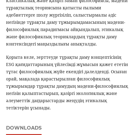
классикалық және қазіргі заман философиясы, мәдени
тұрақтылық теориясына қатысты ғылыми
әдебиеттерге шолу жүргізіліп, салыстырмалы әдіс
негізінде тұрақты даму тұжырымдамасының мәдени-
философиялық парадигмасы айқындалып, этикалық
және философиялық теориялардың тұрақты даму
контексіндегі маңыздылығы анықталды.
Қорыта келе, зерттеуде тұрақты даму концептісінің
ESG қағидаттарының үйлесімді жұмысын қажет ететін
тұтас философиялық жүйе екендігі дәлелденді. Осыған
орай, мақалада қарастырылған философиялық
тұжырымдар тұрақты дамудың мәдени-философиялық
негізін қалыптастырып, қазіргі экологиялық және
әлеуметтік дағдарыстарды жеңудің этикалық
тетіктерін ұсынады.
DOWNLOADS