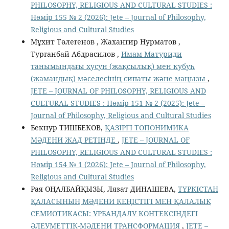
PHILOSOPHY, RELIGIOUS AND CULTURAL STUDIES :
Нөмір 155 № 2 (2026): Jete – Jоurnal of Philosophy,
Religious аnd Cultural Studies
Мұхит Төлегенов , Жахангир Нурматов ,
Турганбай Абдрасилов ,
Имам Матуриди
танымындағы хусун (жақсылық) мен кубуһ
(жамандық) мәселесінің сипаты және маңызы
,
JETE – JОURNAL OF PHILOSOPHY, RELIGIOUS AND
CULTURAL STUDIES : Нөмір 151 № 2 (2025): Jete –
Jоurnal of Philosophy, Religious аnd Cultural Studies
Бекнур ТИШБЕКОВ,
ҚАЗІРГІ ТОПОНИМИКА
МӘДЕНИ ЖАД РЕТІНДЕ
,
JETE – JОURNAL OF
PHILOSOPHY, RELIGIOUS AND CULTURAL STUDIES :
Нөмір 154 № 1 (2026): Jete – Jоurnal of Philosophy,
Religious аnd Cultural Studies
Рая ОҢАЛБАЙҚЫЗЫ, Лязат ДИНАШЕВА,
ТҮРКІСТАН
ҚАЛАСЫНЫҢ МӘДЕНИ КЕҢІСТІГІ МЕН ҚАЛАЛЫҚ
СЕМИОТИКАСЫ: УРБАНДАЛУ КОНТЕКСІНДЕГІ
ӘЛЕУМЕТТІК-МӘДЕНИ ТРАНСФОРМАЦИЯ
,
JETE –