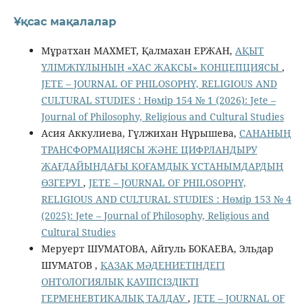
Ұқсас мақалалар
Мұратхан МАХМЕТ, Қалмахан ЕРЖАН,
АҚЫТ
ҮЛІМЖІҰЛЫНЫҢ «ХАС ЖАҚСЫ» КОНЦЕПЦИЯСЫ
,
JETE – JОURNAL OF PHILOSOPHY, RELIGIOUS AND
CULTURAL STUDIES : Нөмір 154 № 1 (2026): Jete –
Jоurnal of Philosophy, Religious аnd Cultural Studies
Асия Аккулиева, Гүлжихан Нұрышева,
САНАНЫҢ
ТРАНСФОРМАЦИЯСЫ ЖӘНЕ ЦИФРЛАНДЫРУ
ЖАҒДАЙЫНДАҒЫ ҚОҒАМДЫҚ ҰСТАНЫМДАРДЫҢ
ӨЗГЕРУІ
,
JETE – JОURNAL OF PHILOSOPHY,
RELIGIOUS AND CULTURAL STUDIES : Нөмір 153 № 4
(2025): Jete – Jоurnal of Philosophy, Religious аnd
Cultural Studies
Меруерт ШУМАТОВА, Айгуль БОКАЕВА, Эльдар
ШУМАТОВ ,
ҚАЗАҚ МӘДЕНИЕТІНДЕГІ
ОНТОЛОГИЯЛЫҚ ҚАУІПСІЗДІКТІ
ГЕРМЕНЕВТИКАЛЫҚ ТАЛДАУ
,
JETE – JОURNAL OF