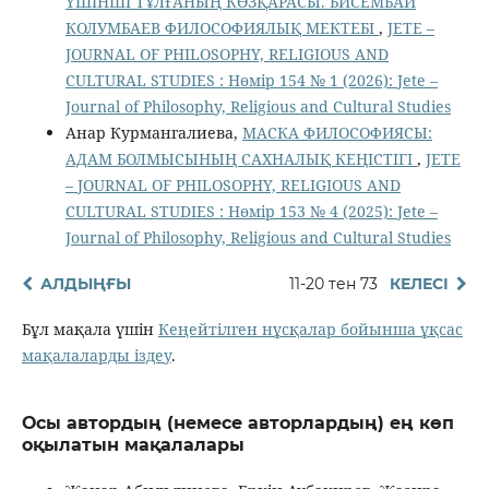
ҮШІНШІ ТҰЛҒАНЫҢ КӨЗҚАРАСЫ. БИСЕМБАЙ
КОЛУМБАЕВ ФИЛОСОФИЯЛЫҚ МЕКТЕБІ
,
JETE –
JОURNAL OF PHILOSOPHY, RELIGIOUS AND
CULTURAL STUDIES : Нөмір 154 № 1 (2026): Jete –
Jоurnal of Philosophy, Religious аnd Cultural Studies
Анар Курмангалиева,
МАСКА ФИЛОСОФИЯСЫ:
АДАМ БОЛМЫСЫНЫҢ САХНАЛЫҚ КЕҢІСТІГІ
,
JETE
– JОURNAL OF PHILOSOPHY, RELIGIOUS AND
CULTURAL STUDIES : Нөмір 153 № 4 (2025): Jete –
Jоurnal of Philosophy, Religious аnd Cultural Studies
АЛДЫҢҒЫ
11-20 тен 73
КЕЛЕСІ
Бұл мақала үшін
Кеңейтілген нұсқалар бойынша ұқсас
мақалаларды іздеу
.
Осы автордың (немесе авторлардың) ең көп
оқылатын мақалалары