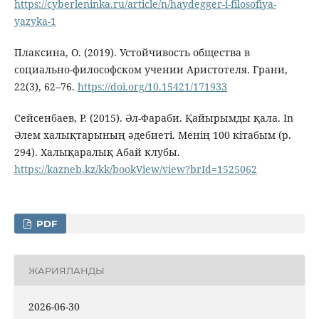
https://cyberleninka.ru/article/n/haydegger-i-filosofiya-
yazyka-1
Плаксина, O. (2019). Устойчивость общества в
социально-философском учении Аристотеля. Грани,
22(3), 62–76.
https://doi.org/10.15421/171933
Сейсенбаев, Р. (2015). Әл-Фараби. Қайырымды қала. In
Әлем халықтарының әдебиеті. Менің 100 кітабым (p.
294). Халықаралық Абай клубы.
https://kazneb.kz/kk/bookView/view?brId=1525062
PDF
ЖАРИЯЛАНДЫ
2026-06-30