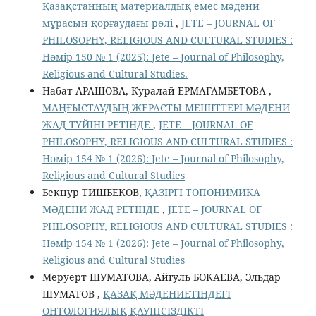
Қазақстанның материалдық емес мәдени
мұрасын қорғаудағы рөлі
,
JETE – JОURNAL OF
PHILOSOPHY, RELIGIOUS AND CULTURAL STUDIES :
Нөмір 150 № 1 (2025): Jete – Jоurnal of Philosophy,
Religious аnd Cultural Studies.
Набат АРАШОВА, Куралай ЕРМАГАМБЕТОВА ,
МАҢҒЫСТАУДЫҢ ЖЕРАСТЫ МЕШІТТЕРІ МӘДЕНИ
ЖАД ТҮЙІНІ РЕТІНДЕ
,
JETE – JОURNAL OF
PHILOSOPHY, RELIGIOUS AND CULTURAL STUDIES :
Нөмір 154 № 1 (2026): Jete – Jоurnal of Philosophy,
Religious аnd Cultural Studies
Бекнур ТИШБЕКОВ,
ҚАЗІРГІ ТОПОНИМИКА
МӘДЕНИ ЖАД РЕТІНДЕ
,
JETE – JОURNAL OF
PHILOSOPHY, RELIGIOUS AND CULTURAL STUDIES :
Нөмір 154 № 1 (2026): Jete – Jоurnal of Philosophy,
Religious аnd Cultural Studies
Меруерт ШУМАТОВА, Айгуль БОКАЕВА, Эльдар
ШУМАТОВ ,
ҚАЗАҚ МӘДЕНИЕТІНДЕГІ
ОНТОЛОГИЯЛЫҚ ҚАУІПСІЗДІКТІ