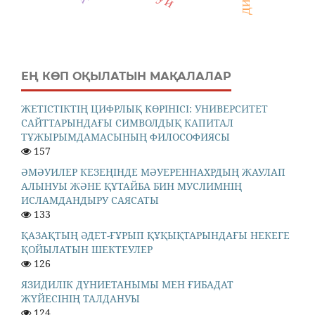
ЕҢ КӨП ОҚЫЛАТЫН МАҚАЛАЛАР
ЖЕТІСТІКТІҢ ЦИФРЛЫҚ КӨРІНІСІ: УНИВЕРСИТЕТ
САЙТТАРЫНДАҒЫ СИМВОЛДЫҚ КАПИТАЛ
ТҰЖЫРЫМДАМАСЫНЫҢ ФИЛОСОФИЯСЫ
157
ӘМӘУИЛЕР КЕЗЕҢІНДЕ МӘУЕРЕННАХРДЫҢ ЖАУЛАП
АЛЫНУЫ ЖӘНЕ ҚҰТАЙБА БИН МУСЛИМНІҢ
ИСЛАМДАНДЫРУ САЯСАТЫ
133
ҚАЗАҚТЫҢ ӘДЕТ-ҒҰРЫП ҚҰҚЫҚТАРЫНДАҒЫ НЕКЕГЕ
ҚОЙЫЛАТЫН ШЕКТЕУЛЕР
126
ЯЗИДИЛІК ДҮНИЕТАНЫМЫ МЕН ҒИБАДАТ
ЖҮЙЕСІНІҢ ТАЛДАНУЫ
124