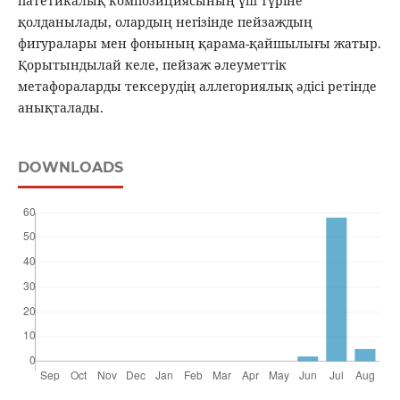
патетикалық композициясының үш түріне
қолданылады, олардың негізінде пейзаждың
фигуралары мен фонының қарама-қайшылығы жатыр.
Қорытындылай келе, пейзаж әлеуметтік
метафораларды тексерудің аллегориялық әдісі ретінде
анықталады.
DOWNLOADS