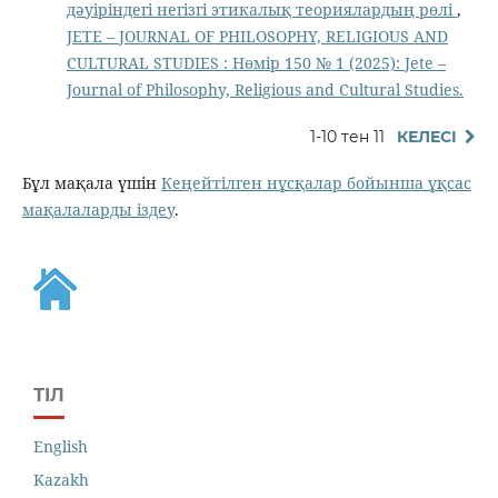
дәуіріндегі негізгі этикалық теориялардың рөлі
,
JETE – JОURNAL OF PHILOSOPHY, RELIGIOUS AND
CULTURAL STUDIES : Нөмір 150 № 1 (2025): Jete –
Jоurnal of Philosophy, Religious аnd Cultural Studies.
1-10 тен 11
КЕЛЕСІ
Бұл мақала үшін
Кеңейтілген нұсқалар бойынша ұқсас
мақалаларды іздеу
.
ТІЛ
English
Kazakh