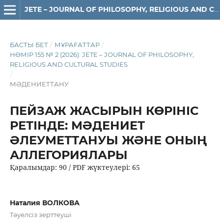
JETE – JОURNAL OF PHILOSOPHY, RELIGIOUS AND CULTURAL STUDIES
БАСТЫ БЕТ
/
МҰРАҒАТТАР
/
НӨМІР 155 № 2 (2026): JETE – JОURNAL OF PHILOSOPHY,
RELIGIOUS АND CULTURAL STUDIES
/
МӘДЕНИЕТТАНУ
ПЕЙЗАЖ ЖАСЫРЫН КӨРІНІС
РЕТІНДЕ: МӘДЕНИЕТ
ӘЛЕУМЕТТАНУЫ ЖӘНЕ ОНЫҢ
АЛЛЕГОРИЯЛАРЫ
Қаралымдар: 90 / PDF жүктеулері: 65
Наталия ВОЛКОВА
Тәуелсіз зерттеуші