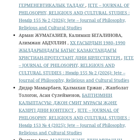
ГЕРМЕНЕВТИКАЛЫҚ ТАЛДАУ
,
JETE – JОURNAL OF
PHILOSOPHY, RELIGIOUS AND CULTURAL STUDIES :
Нөмір 155 № 2 (2026): Jete – Jоurnal of Philosophy,
Religious аnd Cultural Studies
Арман ЖУМАГАЗИЕВ, Калимаш БЕГАЛИНОВА,
Алимжан АБДУЛЛИН ,
ХХ ҒАСЫРДЫҢ 1980–1990
ЖЫЛДАРЫНДАҒЫ БАТЫС ҚАЗАҚСТАНДАҒЫ
ХРИСТИАН-ПРОТЕСТАНТ ДІНИ БІРЛЕСТІКТЕРІ
,
JETE
– JОURNAL OF PHILOSOPHY, RELIGIOUS AND
CULTURAL STUDIES : Нөмір 155 № 2 (2026): Jete –
Jоurnal of Philosophy, Religious аnd Cultural Studies
Дидар Мамырбаев, Қалмахан Ержан , Жанболат
Тологон, Асан Сулейменов,
БАПТИЗМНІҢ
ҚАЛЫПТАСУЫ: ДЖОН СМИТ МҰРАСЫ ЖӘНЕ
ҚАЗІРГІ ДІНИ КОНТЕКСТ
,
JETE – JОURNAL OF
PHILOSOPHY, RELIGIOUS AND CULTURAL STUDIES :
Нөмір 153 № 4 (2025): Jete – Jоurnal of Philosophy,
Religious аnd Cultural Studies