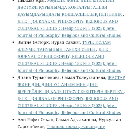
Йылмаз Ары,
МӘДЕНИ ЖӘНЕ ДІНИ МҰРАНЫҢ
ДӘСТҮРЛІ ҚҰРЫЛЫМДА ҚОРҒАЛУЫ: АЛЕВИ
ҚАУЫМДАРЫНДАҒЫ КӨШБАСШЫЛЫҚ ПЕН БИЛІК
,
JETE – JОURNAL OF PHILOSOPHY, RELIGIOUS AND
CULTURAL STUDIES : Нөмір 152 № 3 (2025): Jete –
Jоurnal of Philosophy, Religious аnd Cultural Studies
Эмине Өзтюрк, Нурал Савжы,
ТҮРІК-ИСЛАМ
ӘЛЕУМЕТТАНУЫНЫҢ ТАРИХИ СЫНЫ
,
JETE –
JОURNAL OF PHILOSOPHY, RELIGIOUS AND
CULTURAL STUDIES : Нөмір 152 № 3 (2025): Jete –
Jоurnal of Philosophy, Religious аnd Cultural Studies
Диана Турысбекова, Самал Толеугалиева,
ЖАСТАР
ЖӘНЕ ДІН: ДІНИ ҰСТАНЫМ МЕН ДІНИ
БІРЕГЕЙЛІКТІҢ ҚАЛЫПТАСУ СЕБЕПТЕРІН ЗЕРТТЕУ
,
JETE – JОURNAL OF PHILOSOPHY, RELIGIOUS AND
CULTURAL STUDIES : Нөмір 152 № 3 (2025): Jete –
Jоurnal of Philosophy, Religious аnd Cultural Studies
Али Рафет Озкан, Самал Адылханова, Нурсултан
Сарсенбеков,
Технологиялық жаһандану