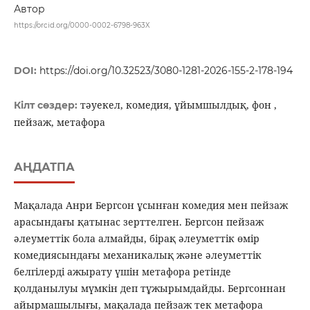
Автор
https://orcid.org/0000-0002-6798-963X
DOI:
https://doi.org/10.32523/3080-1281-2026-155-2-178-194
тәуекел, комедия, ұйымшылдық, фон ,
Кілт сөздер:
пейзаж, метафора
АҢДАТПА
Мақалада Анри Бергсон ұсынған комедия мен пейзаж
арасындағы қатынас зерттелген. Бергсон пейзаж
әлеуметтік бола алмайды, бірақ әлеуметтік өмір
комедиясындағы механикалық және әлеуметтік
белгілерді ажырату үшін метафора ретінде
қолданылуы мүмкін деп тұжырымдайды. Бергсоннан
айырмашылығы, мақалада пейзаж тек метафора