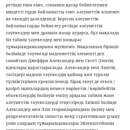
ретінде ғана емес, сонымен қатар бейнелеумен
міндетті түрде байланысты емес әлеуметтік өлшемге
ие екендігі дәлелденеді. Бергсон әлеуметтік
байланыстарды бейнелеу ретінде әлеуметтік
тәуекелдер мен драмаға назар аударса, бұл мақалада
біз табиғи тәуекелдер мен көзқарас
тұжырымдамаларына жүгінеміз. Мақаланың бірінші
бөлімінде тәуекелді мәдениеттің элементі деп
санайтын Джеффри Александер мен Скотт Лэштің
идеялары қарастырылады. Александер мен Лэштің
тәсілдері мәдени тәуекелдің қайнар көзі туралы
түсініктерімен ерекшеленеді, бірақ екеуі де өткен /
қазіргі оқиғалардың немесе көрінетін / көрінбейтін
объектілердің бөлінуін енгізу арқылы табиғи және
әлеуметтік тәуекелдерді теңестіреді. Екінші бөлімде
Александер мен Лэш теорияларындағы бөліну мен
репрезентативтік сипатты жеңу стратегиясын ұсыну
үшін олардың тұжырымдамалары Эйзенштейннің