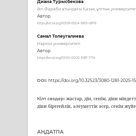
Диана Турысбекова
Әл-Фараби атындағы Қазақ ұлттық университет
Автор
https://orcid.org/0009-0004-5813-0876
Самал Толеугалиева
Нархоз университеті
Автор
https://orcid.org/0000-0003-3187-7174
DOI:
https://doi.org/10.32523/3080-1281-2025-15
жастар, дін, сенім, діни мінде
Кілт сөздер:
діни бірегейлік, әлеуметтік әсер, сенім жүй
АҢДАТПА