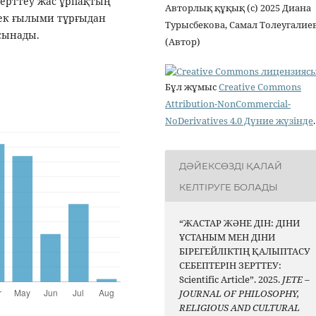
 Зерттеу жас ұрпақтың
Авторлық құқық (c) 2025 Диана
ірек ғылыми тұрғыдан
Турысбекова, Самал Толеугалие
ұсынады.
(Автор)
Бұл жұмыс
Creative Commons
Attribution-NonCommercial-
NoDerivatives 4.0 Дүние жүзінде
.
ДӘЙЕКСӨЗДІ ҚАЛАЙ
КЕЛТІРУГЕ БОЛАДЫ
“ЖАСТАР ЖӘНЕ ДІН: ДІНИ
ҰСТАНЫМ МЕН ДІНИ
БІРЕГЕЙЛІКТІҢ ҚАЛЫПТАСУ
СЕБЕПТЕРІН ЗЕРТТЕУ:
Scientific Article”. 2025.
JETE –
JОURNAL OF PHILOSOPHY,
RELIGIOUS AND CULTURAL