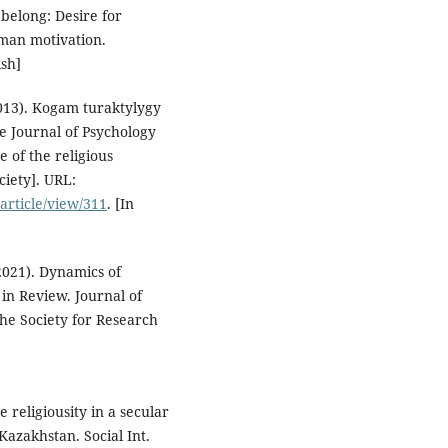
belong: Desire for
man motivation.
ish]
013). Kogam turaktylygy
e Journal of Psychology
e of the religious
ciety]. URL:
/article/view/311
. [In
(2021). Dynamics of
in Review. Journal of
the Society for Research
 religiousity in a secular
Kazakhstan. Social Int.