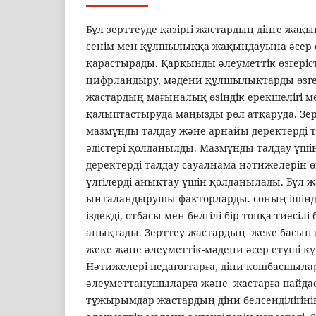
Бұл зерттеуде қазіргі жастардың дінге жақ
сенім мен құлшылыққа жақындауына әсер е
қарастырады. Қарқынды әлеуметтік өзгеріс
цифрландыру, мәдени құлшылықтарды өзге
жастардың мағыналық өзіндік ерекшелігі ме
қалыптастыруда маңызды рөл атқаруда. Зе
мазмұнды талдау және арнайы деректерді
әдістері қолданылды. Мазмұнды талдау үші
деректерді талдау сауалнама нәтижелерін ө
үлгілерді анықтау үшін қолданылады. Бұл ж
ынталандырушы факторларды. соның ішін
іздекді, отбасы мен белгілі бір топқа тиесілі
анықтады. Зерттеу жастардың жеке басын
жеке және әлеуметтік-мәдени әсер етуші кү
Нәтижелері педагогтарға, діни көшбасшылар
әлеуметтанушыларға және жастарға пайдас
тұжырымдар жастардың діни белсенділігіні