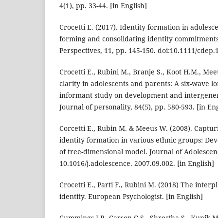
4(1), pp. 33-44. [in English]
Crocetti E. (2017). Identity formation in adoles
forming and consolidating identity commitment
Perspectives, 11, pp. 145-150. doi:10.1111/cdep.1
Crocetti E., Rubini M., Branje S., Koot H.M., Mee
clarity in adolescents and parents: A six-wave l
informant study on development and intergener
Journal of personality, 84(5), pp. 580-593. [in En
Corcetti E., Rubin M. & Meeus W. (2008). Captur
identity formation in various ethnic groups: De
of tree-dimensional model. Journal of Adolescenc
10.1016/j.adolescence. 2007.09.002. [in English]
Crocetti E., Parti F., Rubini M. (2018) The interp
identity. European Psychologist. [in English]
Cummings J.P., Carson C.S., Shrestha S., Kunik 