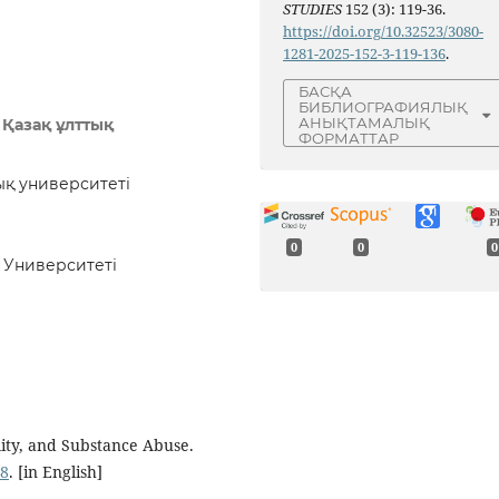
STUDIES
152 (3): 119-36.
https://doi.org/10.32523/3080-
1281-2025-152-3-119-136
.
БАСҚА
БИБЛИОГРАФИЯЛЫҚ
АНЫҚТАМАЛЫҚ
Қазақ ұлттық
ФОРМАТТАР
ық университеті
0
0
0
 Университеті
ality, and Substance Abuse.
08
. [in English]