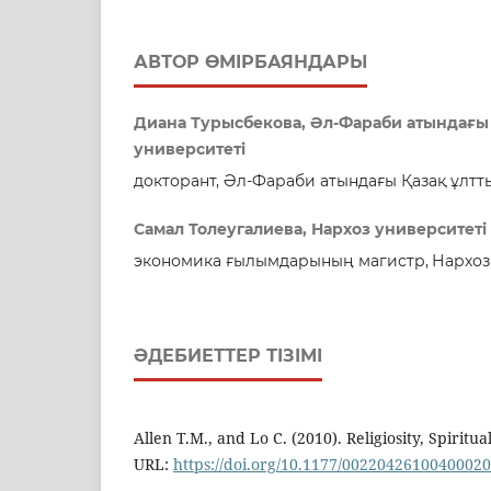
АВТОР ӨМІРБАЯНДАРЫ
Диана Турысбекова, Әл-Фараби атындағы 
университеті
докторант, Әл-Фараби атындағы Қазақ ұлтт
Самал Толеугалиева, Нархоз университеті
экономика ғылымдарының магистр,
Нархоз
ӘДЕБИЕТТЕР ТІЗІМІ
Allen T.M., and Lo C. (2010). Religiosity, Spiritu
URL:
https://doi.org/10.1177/0022042610040002