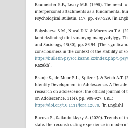
Baumeister R.F., Leary M.R. (1995). The need to 
interpersonal attachments as a fundamental hu
Psychological Bulletin, 117, pp. 497-529. [in Engl
Bolysbaeva S.M., Nural D.N. & Morozova T.A. (2
kontekstindegi dini sananyng mangyzdylygy. Th
and Sociology, 45(30), pp. 86-94. [The significanc
consciousness in the context of the stability of so
https://bulletin-psysoc.kaznu.kz/index.php/1-psy
Kazakh].
Branje S., de Moor E.L., Spitzer J. & Betch A.T. 
Identity Development in Adolescence: A Decade 
research on adolescence: the official journal of 
on Adolescence, 31(4), pp. 908-927. URL:
https://doi.org/10.1111/jora.12678
. [in English]
Burova E., Sailaubekkyzy A. (2020). Trends of the
state: the reconstructing experience in modern 