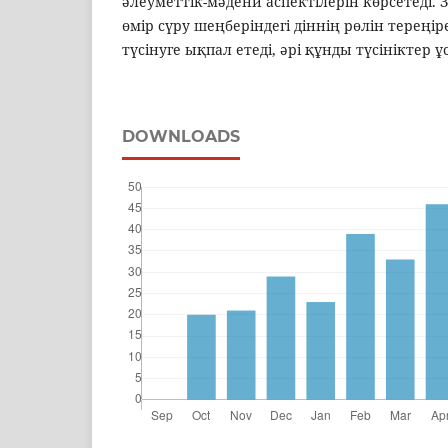
әлеуметтік-мәдени аспектілерін көрсетеді.
өмір сүру шеңберіндегі діннің рөлін терең
түсінуге ықпал етеді, әрі құнды түсініктер 
DOWNLOADS