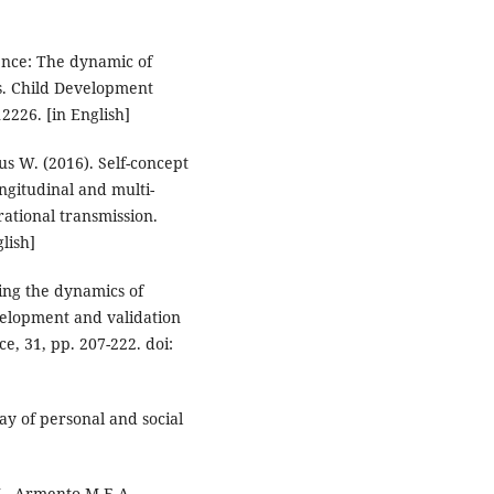
cence: The dynamic of
s. Child Development
2226. [in English]
us W. (2016). Self-concept
ongitudinal and multi-
ational transmission.
glish]
ing the dynamics of
velopment and validation
e, 31, pp. 207-222. doi:
lay of personal and social
M., Armento M.E.A.,