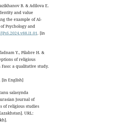
azikhanov B. & Adilova E.
identity and value
ng the example of Al-
 of Psychology and
/JPsS.2024.v88.i1.01
. [in
fadnam Y., Pilabre H. &
ptions of religious
Faso: a qualitative study.
. [in English]
tanu salasynda
rasian Journal of
s of religious studies
 Kazakhstan]. URL:
kh].