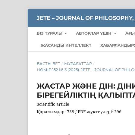
JETE – JОURNAL OF PHILOSOPHY,
БІЗ ТУРАЛЫ
АВТОРЛАР ҮШІН
АҒЫ
ЖАСАНДЫ ИНТЕЛЛЕКТ
ХАБАРЛАНДЫР
БАСТЫ БЕТ
/
МҰРАҒАТТАР
/
НӨМІР 152 № 3 (2025): JETE – JОURNAL OF PHI
ЖАСТАР ЖӘНЕ ДІН: ДІН
БІРЕГЕЙЛІКТІҢ ҚАЛЫПТ
Scientific article
Қаралымдар: 738 / PDF жүктеулері: 296