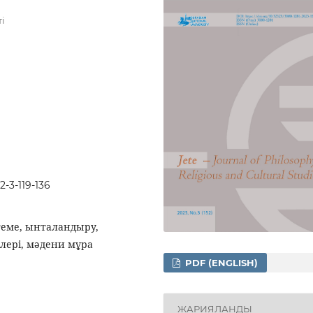
і
2-3-119-136
ттеме, ынталандыру,
елері, мәдени мұра
PDF (ENGLISH)
ЖАРИЯЛАНДЫ