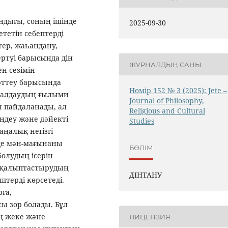
ындығы, соның ішінде
2025-09-30
тетін себептерді
тер, жаһандану,
ртуі барысында дін
ЖУРНАЛДЫҢ САНЫ
н сезімін
рттеу барысында
Нөмір 152 № 3 (2025): Jete –
 талдаудың ғылыми
Jоurnal of Philosophy,
н пайдаланады, ал
Religious аnd Cultural
ңдеу және дәйекті
Studies
аңалық негізгі
де мән-мағынаны
БӨЛІМ
 болудың ісерін
 қалыптастырудың
ДІНТАНУ
штерді көрсетеді.
ға,
ы зор болады. Бұл
ң жеке және
ЛИЦЕНЗИЯ