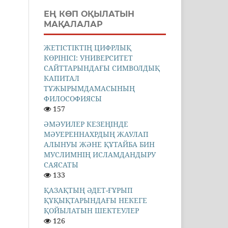
ЕҢ КӨП ОҚЫЛАТЫН
МАҚАЛАЛАР
ЖЕТІСТІКТІҢ ЦИФРЛЫҚ
КӨРІНІСІ: УНИВЕРСИТЕТ
САЙТТАРЫНДАҒЫ СИМВОЛДЫҚ
КАПИТАЛ
ТҰЖЫРЫМДАМАСЫНЫҢ
ФИЛОСОФИЯСЫ
157
ӘМӘУИЛЕР КЕЗЕҢІНДЕ
МӘУЕРЕННАХРДЫҢ ЖАУЛАП
АЛЫНУЫ ЖӘНЕ ҚҰТАЙБА БИН
МУСЛИМНІҢ ИСЛАМДАНДЫРУ
САЯСАТЫ
133
ҚАЗАҚТЫҢ ӘДЕТ-ҒҰРЫП
ҚҰҚЫҚТАРЫНДАҒЫ НЕКЕГЕ
ҚОЙЫЛАТЫН ШЕКТЕУЛЕР
126