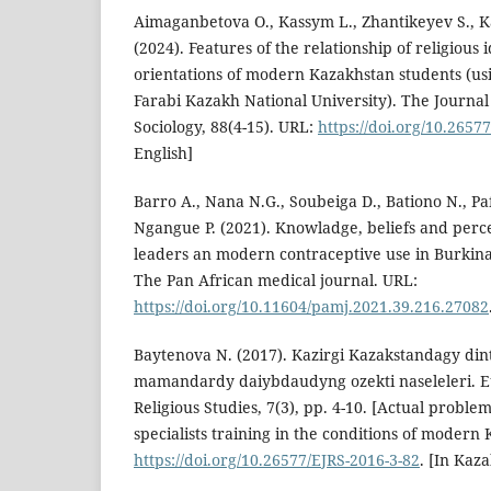
Aimaganbetova O., Kassym L., Zhantikeyev S., K
(2024). Features of the relationship of religious 
orientations of modern Kazakhstan students (usi
Farabi Kazakh National University). The Journal
Sociology, 88(4-15). URL:
https://doi.org/10.26577
English]
Barro A., Nana N.G., Soubeiga D., Bationo N., Pa
Ngangue P. (2021). Knowladge, beliefs and perce
leaders an modern contraceptive use in Burkina 
The Pan African medical journal. URL:
https://doi.org/10.11604/pamj.2021.39.216.27082
Baytenova N. (2017). Kazirgi Kazakstandagy din
mamandardy daiybdaudyng ozekti naseleleri. Eu
Religious Studies, 7(3), pp. 4-10. [Actual problem
specialists training in the conditions of modern
https://doi.org/10.26577/EJRS-2016-3-82
. [In Kaza