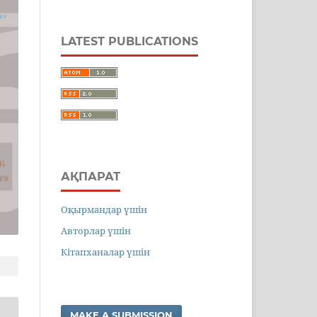
LATEST PUBLICATIONS
АҚПАРАТ
Оқырмандар үшін
Авторлар үшін
Кітапханалар үшін
MAKE A SUBMISSION