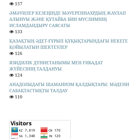
157
ӘМӘУИЛЕР КЕЗЕҢІНДЕ МӘУЕРЕННАХРДЫҢ ЖАУЛАП
АЛЫНУЫ ЖӘНЕ ҚҰТАЙБА БИН МУСЛИМНІҢ
ИСЛАМДАНДЫРУ САЯСАТЫ
133
ҚАЗАҚТЫҢ ӘДЕТ-ҒҰРЫП ҚҰҚЫҚТАРЫНДАҒЫ НЕКЕГЕ
ҚОЙЫЛАТЫН ШЕКТЕУЛЕР
126
ЯЗИДИЛІК ДҮНИЕТАНЫМЫ МЕН ҒИБАДАТ
ЖҮЙЕСІНІҢ ТАЛДАНУЫ
124
АНАДОЛЫДАҒЫ ШАМАНИЗМ ҚАЛДЫҚТАРЫ: МӘДЕНИ
САБАҚТАСТЫҚТЫ ТАЛДАУ
110