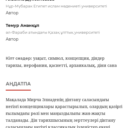
Нұр-Мүбарак Египет ислам мәдениеті университеті
Автор
Темур Аманқұл
әл-Фараби атындағы Қазақ ұлттық университеті
Автор
уақыт, символ, концепция, діндер
Кілт сөздер:
тарихы, иерофания, қасиетті, архаикалық, діни сана
АҢДАТПА
Мақалада Мирча Элиаденің дінтану саласындағы
негізгі концепциялары қарастырылып, олардың қазіргі
ғылымдағы рөлі мен маңыздылығы жан-жақты
талданады. Дін тарихшысының зерттеулері дінтану
саласындағы негізгі классикалық ізденістер екені