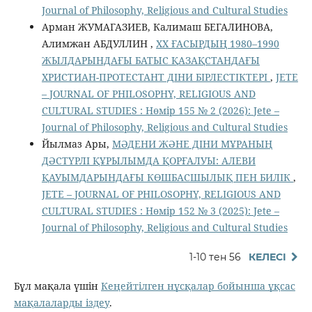
Jоurnal of Philosophy, Religious аnd Cultural Studies
Арман ЖУМАГАЗИЕВ, Калимаш БЕГАЛИНОВА,
Алимжан АБДУЛЛИН ,
ХХ ҒАСЫРДЫҢ 1980–1990
ЖЫЛДАРЫНДАҒЫ БАТЫС ҚАЗАҚСТАНДАҒЫ
ХРИСТИАН-ПРОТЕСТАНТ ДІНИ БІРЛЕСТІКТЕРІ
,
JETE
– JОURNAL OF PHILOSOPHY, RELIGIOUS AND
CULTURAL STUDIES : Нөмір 155 № 2 (2026): Jete –
Jоurnal of Philosophy, Religious аnd Cultural Studies
Йылмаз Ары,
МӘДЕНИ ЖӘНЕ ДІНИ МҰРАНЫҢ
ДӘСТҮРЛІ ҚҰРЫЛЫМДА ҚОРҒАЛУЫ: АЛЕВИ
ҚАУЫМДАРЫНДАҒЫ КӨШБАСШЫЛЫҚ ПЕН БИЛІК
,
JETE – JОURNAL OF PHILOSOPHY, RELIGIOUS AND
CULTURAL STUDIES : Нөмір 152 № 3 (2025): Jete –
Jоurnal of Philosophy, Religious аnd Cultural Studies
1-10 тен 56
КЕЛЕСІ
Бұл мақала үшін
Кеңейтілген нұсқалар бойынша ұқсас
мақалаларды іздеу
.