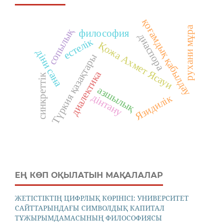
қоғамдық қабылдау
рухани мұра
сопылық
философия
диаспора
естелік
Қожа Ахмет Ясауи
діни сана
Түркия қазақтары
диалектика
синкреттік
азшылық
дінтану
Язидилік
ЕҢ КӨП ОҚЫЛАТЫН МАҚАЛАЛАР
ЖЕТІСТІКТІҢ ЦИФРЛЫҚ КӨРІНІСІ: УНИВЕРСИТЕТ
САЙТТАРЫНДАҒЫ СИМВОЛДЫҚ КАПИТАЛ
ТҰЖЫРЫМДАМАСЫНЫҢ ФИЛОСОФИЯСЫ