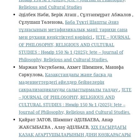
Religious аnd Cultural Studies
Әділбек Нәби, Берік Аташ , Сұлтанмұрат Абжалов ,
Сұлушаш Төленова,
Баба Түкті Шашты Әзиз
тұлғасының метафизикалық мәні: тарихи сана
мен рухани кеңістіктегі көрінісі
,
JETE – JОURNAL
OF PHILOSOPHY, RELIGIOUS AND CULTURAL
STUDIES : Нөмір 150 № 1 (2025): Jete – Jоurnal of
Philosophy, Religious аnd Cultural Studies.
Маржан Уксукбаева, Ахмет Шимшек, Манифа
Саркулова,
Қазақстандағы және басқа да
мәдениеттердегі әйелдер бейнелерін
сакрализациялауды салыстырмалы талдау
,
JETE
– JОURNAL OF PHILOSOPHY, RELIGIOUS AND
CULTURAL STUDIES : Нөмір 150 № 1 (2025): Jete –
Jоurnal of Philosophy, Religious аnd Cultural Studies.
Қайрат ЗАТОВ, Шамшат ӘДІЛБАЕВА, Анар
ЖАКСЫБАЕВА , Алау ӘДІЛБАЕВ,
ХIХ ҒАСЫРДАҒЫ
ҚАЗАҚ АҒАРТУШЫЛАРЫНЫҢ ДІНИ КӨЗҚАРАСАРЫ