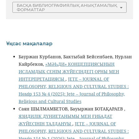
БАСҚА БИБЛИОГРАФИЯЛЫҚ АНЫҚТАМАЛЫҚ
ФОРМАТТАР
Ұқсас мақалалар
Бауржан Курбанов, Бактыбай Бейсенбаев, Нурлан
Кайрбеков,
«МӘҺДИ» КОНЦЕПЦИЯСЫНЫҢ
ИСЛАМДЫҚ СЕНІМ ЖҮЙЕСІНДЕГІ ОРНЫ МЕН
ИНТЕРПРЕТАЦИЯСЫ
,
JETE – JОURNAL OF
PHILOSOPHY, RELIGIOUS AND CULTURAL STUDIES :
Нөмір 153 № 4 (2025): Jete – Jоurnal of Philosophy,
Religious аnd Cultural Studies
Саян ШЫЛМАМБЕТОВ, Бауыржан БОТАҚАРАЕВ ,
ЯЗИДИЛІК ДҮНИЕТАНЫМЫ МЕН ҒИБАДАТ
ЖҮЙЕСІНІҢ ТАЛДАНУЫ
,
JETE – JОURNAL OF
PHILOSOPHY, RELIGIOUS AND CULTURAL STUDIES :
Нөмір 154 № 1 (2026): Jete – Jоurnal of Philosophy,