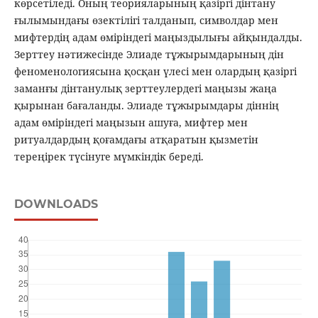
көрсетіледі. Оның теорияларының қазіргі дінтану
ғылымындағы өзектілігі талданып, символдар мен
мифтердің адам өміріндегі маңыздылығы айқындалды.
Зерттеу нәтижесінде Элиаде тұжырымдарының дін
феноменологиясына қосқан үлесі мен олардың қазіргі
заманғы дінтанулық зерттеулердегі маңызы жаңа
қырынан бағаланды. Элиаде тұжырымдары діннің
адам өміріндегі маңызын ашуға, мифтер мен
ритуалдардың қоғамдағы атқаратын қызметін
тереңірек түсінуге мүмкіндік береді.
DOWNLOADS