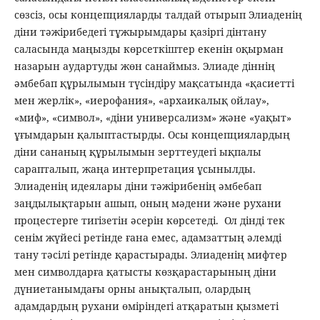
сөзсіз, осы концепцияларды талдай отырып Элиаденің
діни тәжірибедегі тұжырымдары қазіргі дінтану
саласында маңызды көрсеткіштер екенін оқырман
назарын аудартуды жөн санаймыз. Элиаде діннің
әмбебап құрылымын түсіндіру мақсатында «қасиетті
мен жерлік», «иерофания», «архаикалық ойлау»,
«миф», «символ», «діни универсализм» және «уақыт»
ұғымдарын қалыптастырды. Осы концепциялардың
діни сананың құрылымын зерттеудегі ықпалы
сарапталып, жаңа интерпретация ұсынылды.
Элиаденің идеялары діни тәжірибенің әмбебап
заңдылықтарын ашып, оның мәдени және рухани
процестерге тигізетін әсерін көрсетеді. Ол дінді тек
сенім жүйесі ретінде ғана емес, адамзаттың әлемді
тану тәсілі ретінде қарастырады. Элиаденің мифтер
мен символдарға қатысты көзқарастарының діни
дүниетанымдағы орны анықталып, олардың
адамдардың рухани өміріндегі атқаратын қызметі