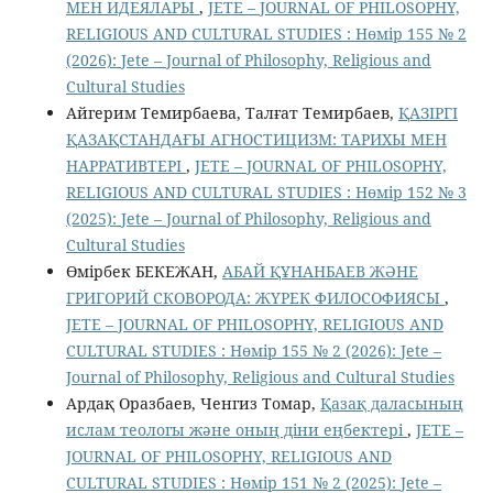
МЕН ИДЕЯЛАРЫ
,
JETE – JОURNAL OF PHILOSOPHY,
RELIGIOUS AND CULTURAL STUDIES : Нөмір 155 № 2
(2026): Jete – Jоurnal of Philosophy, Religious аnd
Cultural Studies
Айгерим Темирбаева, Талғат Темирбаев,
ҚАЗІРГІ
ҚАЗАҚСТАНДАҒЫ АГНОСТИЦИЗМ: ТАРИХЫ МЕН
НАРРАТИВТЕРІ
,
JETE – JОURNAL OF PHILOSOPHY,
RELIGIOUS AND CULTURAL STUDIES : Нөмір 152 № 3
(2025): Jete – Jоurnal of Philosophy, Religious аnd
Cultural Studies
Өмірбек БЕКЕЖАН,
АБАЙ ҚҰНАНБАЕВ ЖӘНЕ
ГРИГОРИЙ СКОВОРОДА: ЖҮРЕК ФИЛОСОФИЯСЫ
,
JETE – JОURNAL OF PHILOSOPHY, RELIGIOUS AND
CULTURAL STUDIES : Нөмір 155 № 2 (2026): Jete –
Jоurnal of Philosophy, Religious аnd Cultural Studies
Ардақ Оразбаев, Ченгиз Томар,
Қазақ даласының
ислам теологы және оның діни еңбектері
,
JETE –
JОURNAL OF PHILOSOPHY, RELIGIOUS AND
CULTURAL STUDIES : Нөмір 151 № 2 (2025): Jete –