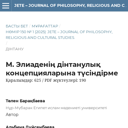
JETE – JОURNAL OF PHILOSOPHY, RELIGIOUS AND CULTURAL STUDIES
БАСТЫ БЕТ
/
МҰРАҒАТТАР
/
НӨМІР 150 № 1 (2025): JETE – JОURNAL OF PHILOSOPHY,
RELIGIOUS АND CULTURAL STUDIES.
/
ДІНТАНУ
М. Элиаденің дінтанулық
концепцияларына түсіндірме
Қаралымдар: 625 / PDF жүктеулері: 190
Төлен Барақбаева
Нұр-Мүбарак Египет ислам мәдениеті университеті
Автор
Альбина Дүйсенбаева