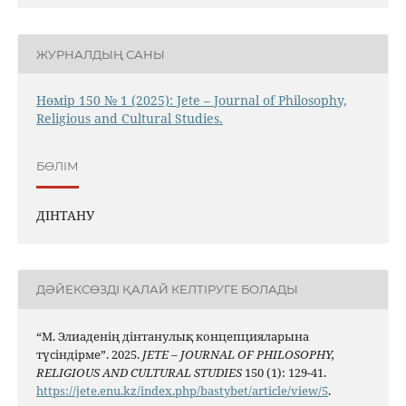
ЖУРНАЛДЫҢ САНЫ
Нөмір 150 № 1 (2025): Jete – Jоurnal of Philosophy,
Religious аnd Cultural Studies.
БӨЛІМ
ДІНТАНУ
ДӘЙЕКСӨЗДІ ҚАЛАЙ КЕЛТІРУГЕ БОЛАДЫ
“М. Элиаденің дінтанулық концепцияларына
түсіндірме”. 2025.
JETE – JОURNAL OF PHILOSOPHY,
RELIGIOUS AND CULTURAL STUDIES
150 (1): 129-41.
https://jete.enu.kz/index.php/bastybet/article/view/5
.