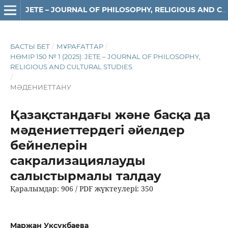
JETE – JОURNAL OF PHILOSOPHY, RELIGIOUS AND CULTURAL STUDIES
БАСТЫ БЕТ
/
МҰРАҒАТТАР
/
НӨМІР 150 № 1 (2025): JETE – JОURNAL OF PHILOSOPHY,
RELIGIOUS АND CULTURAL STUDIES.
/
МӘДЕНИЕТТАНУ
Қазақстандағы және басқа да
мәдениеттердегі әйелдер
бейнелерін
сакрализациялауды
салыстырмалы талдау
Қаралымдар: 906 / PDF жүктеулері: 350
Маржан Уксукбаева