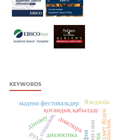
KEYWORDS
Язидилік
мәдени фестивальдер
қоғамдық қабылдау
Қожа Ахмет Ясауи
сопылық
дінтану
диаспора
азшылық
діни сана
диалектика