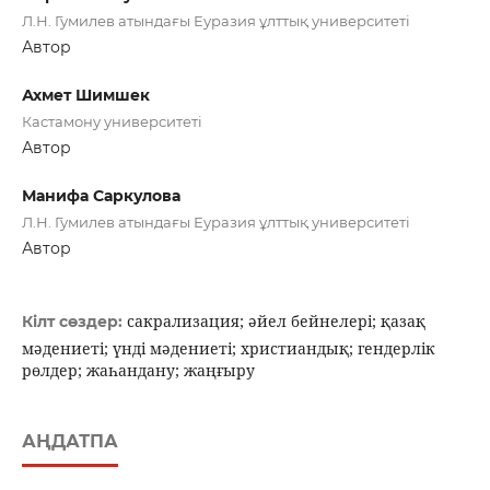
Л.Н. Гумилев атындағы Еуразия ұлттық университеті
Автор
Ахмет Шимшек
Кастамону университеті
Автор
Манифа Саркулова
Л.Н. Гумилев атындағы Еуразия ұлттық университеті
Автор
сакрализация; әйел бейнелері; қазақ
Кілт сөздер:
мәдениеті; үнді мәдениеті; христиандық; гендерлік
рөлдер; жаһандану; жаңғыру
АҢДАТПА