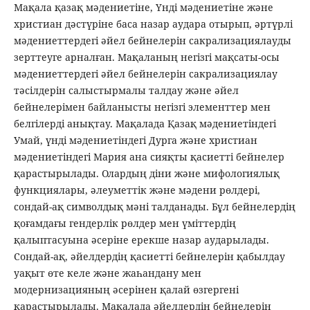
Мақала қазақ мәдениетіне, Үнді мәдениетіне және
христиан дәстүріне баса назар аудара отырып, әртүрлі
мәдениеттердегі әйел бейнелерін сакрализациялауды
зерттеуге арналған. Мақаланың негізгі мақсаты-осы
мәдениеттердегі әйел бейнелерін сакрализациялау
тәсілдерін салыстырмалы талдау және әйел
бейнелерімен байланысты негізгі элементтер мен
белгілерді анықтау. Мақалада Қазақ мәдениетіндегі
Умай, үнді мәдениетіндегі Дурга және христиан
мәдениетіндегі Мария ана сияқты қасиетті бейнелер
қарастырылады. Олардың діни және мифологиялық
функциялары, әлеуметтік және мәдени рөлдері,
сондай-ақ символдық мәні талданады. Бұл бейнелердің
қоғамдағы гендерлік рөлдер мен үміттердің
қалыптасуына әсеріне ерекше назар аударылады.
Сондай-ақ, әйелдердің қасиетті бейнелерін қабылдау
уақыт өте келе және жаһандану мен
модернизацияның әсерінен қалай өзгергені
қарастырылады. Мақалада әйелдердің бейнелерін