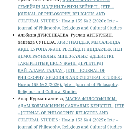
СЕМЕЙДІҢ МӘДЕНИ-ТАРИХИ БЕЙНЕСІ
,
JETE –
JОURNAL OF PHILOSOPHY, RELIGIOUS AND
CULTURAL STUDIES : Нөмір 155 № 2 (2026): Jete –
Jоurnal of Philosophy, Religious аnd Cultural Studies
Альбина ДУЙСЕНБАЕВА, Руслан АЙТКУЖИН,
Ханзада СУТЕЕВА,
ХРИСТИАНДЫҚ МЫСАЛЫНДА
АҚШ, ЕУРОПА ЖӘНЕ РЕСЕЙДЕГІ ДІНДАРЛЫҚ ПЕН
ДЕМОГРАФИЯЛЫҚ МІНЕЗ-ҚҰЛЫҚ: ӘДЕБИЕТКЕ
ТАҚЫРЫПТЫҚ ШОЛУ ЖӘНЕ ДЕРЕКТЕРДІ
ҚАЙТАЛАМА ТАЛДАУ
,
JETE – JОURNAL OF
PHILOSOPHY, RELIGIOUS AND CULTURAL STUDIES :
Нөмір 155 № 2 (2026): Jete – Jоurnal of Philosophy,
Religious аnd Cultural Studies
Анар Курмангалиева,
МАСКА ФИЛОСОФИЯСЫ:
АДАМ БОЛМЫСЫНЫҢ САХНАЛЫҚ КЕҢІСТІГІ
,
JETE
– JОURNAL OF PHILOSOPHY, RELIGIOUS AND
CULTURAL STUDIES : Нөмір 153 № 4 (2025): Jete –
Jоurnal of Philosophy, Religious аnd Cultural Studies