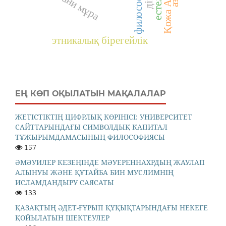
философия
рухани мұра
естелік
этникалық бірегейлік
ЕҢ КӨП ОҚЫЛАТЫН МАҚАЛАЛАР
ЖЕТІСТІКТІҢ ЦИФРЛЫҚ КӨРІНІСІ: УНИВЕРСИТЕТ
САЙТТАРЫНДАҒЫ СИМВОЛДЫҚ КАПИТАЛ
ТҰЖЫРЫМДАМАСЫНЫҢ ФИЛОСОФИЯСЫ
157
ӘМӘУИЛЕР КЕЗЕҢІНДЕ МӘУЕРЕННАХРДЫҢ ЖАУЛАП
АЛЫНУЫ ЖӘНЕ ҚҰТАЙБА БИН МУСЛИМНІҢ
ИСЛАМДАНДЫРУ САЯСАТЫ
133
ҚАЗАҚТЫҢ ӘДЕТ-ҒҰРЫП ҚҰҚЫҚТАРЫНДАҒЫ НЕКЕГЕ
ҚОЙЫЛАТЫН ШЕКТЕУЛЕР