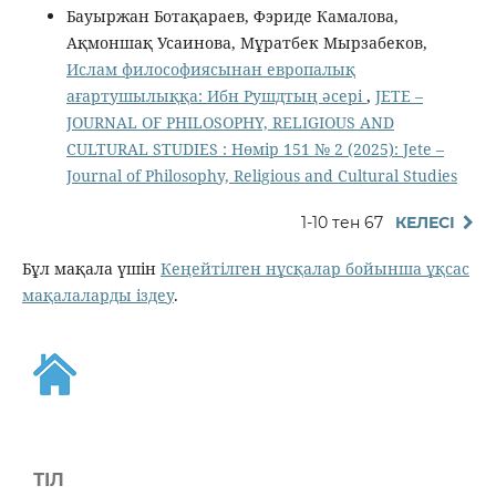
Бауыржан Ботақараев, Фэриде Камалова,
Ақмоншақ Усаинова, Мұратбек Мырзабеков,
Ислам философиясынан европалық
ағартушылыққа: Ибн Рушдтың әсері
,
JETE –
JОURNAL OF PHILOSOPHY, RELIGIOUS AND
CULTURAL STUDIES : Нөмір 151 № 2 (2025): Jete –
Jоurnal of Philosophy, Religious аnd Cultural Studies
1-10 тен 67
КЕЛЕСІ
Бұл мақала үшін
Кеңейтілген нұсқалар бойынша ұқсас
мақалаларды іздеу
.
ТІЛ