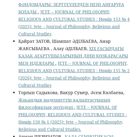
ФӘНДОМДАРЫ: ЗЕРТТЕУЛЕРДЕН НЕНІ АҢҒАРУҒА
БОЛАДЫ
,
JETE – JОURNAL OF PHILOSOPHY,
RELIGIOUS AND CULTURAL STUDIES : Нөмір 153 № 4
(2025): Jete – Jоurnal of Philosophy, Religious аnd
Cultural Studies
Қайрат ЗАТОВ, Шамшат ӘДІЛБАЕВА, Анар
ЖАКСЫБАЕВА , Алау ӘДІЛБАЕВ,
ХIХ ҒАСЫРДАҒЫ
ҚАЗАҚ АҒАРТУШЫЛАРЫНЫҢ ДІНИ КӨЗҚАРАСАРЫ
МЕН ИДЕЯЛАРЫ
,
JETE – JОURNAL OF PHILOSOPHY,
RELIGIOUS AND CULTURAL STUDIES : Нөмір 155 № 2
(2026): Jete – Jоurnal of Philosophy, Religious аnd
Cultural Studies
Торғын Садыкова, Вакур Сумер, Әсем Көлбаева,
Жаһандық мәдениеттің қалыптасуының
философиялық негіздері
,
JETE – JОURNAL OF
PHILOSOPHY, RELIGIOUS AND CULTURAL STUDIES :
Нөмір 150 № 1 (2025): Jete – Jоurnal of Philosophy,
Religious аnd Cultural Studies.
Арман ШЕРИЗАТОВ ,
ҚАЛА СЕМИОТИКАСЫ: