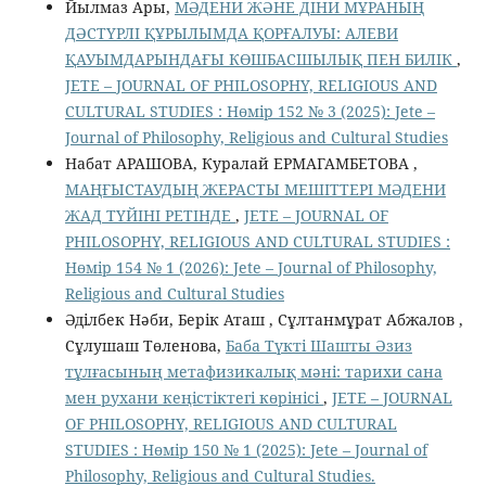
Йылмаз Ары,
МӘДЕНИ ЖӘНЕ ДІНИ МҰРАНЫҢ
ДӘСТҮРЛІ ҚҰРЫЛЫМДА ҚОРҒАЛУЫ: АЛЕВИ
ҚАУЫМДАРЫНДАҒЫ КӨШБАСШЫЛЫҚ ПЕН БИЛІК
,
JETE – JОURNAL OF PHILOSOPHY, RELIGIOUS AND
CULTURAL STUDIES : Нөмір 152 № 3 (2025): Jete –
Jоurnal of Philosophy, Religious аnd Cultural Studies
Набат АРАШОВА, Куралай ЕРМАГАМБЕТОВА ,
МАҢҒЫСТАУДЫҢ ЖЕРАСТЫ МЕШІТТЕРІ МӘДЕНИ
ЖАД ТҮЙІНІ РЕТІНДЕ
,
JETE – JОURNAL OF
PHILOSOPHY, RELIGIOUS AND CULTURAL STUDIES :
Нөмір 154 № 1 (2026): Jete – Jоurnal of Philosophy,
Religious аnd Cultural Studies
Әділбек Нәби, Берік Аташ , Сұлтанмұрат Абжалов ,
Сұлушаш Төленова,
Баба Түкті Шашты Әзиз
тұлғасының метафизикалық мәні: тарихи сана
мен рухани кеңістіктегі көрінісі
,
JETE – JОURNAL
OF PHILOSOPHY, RELIGIOUS AND CULTURAL
STUDIES : Нөмір 150 № 1 (2025): Jete – Jоurnal of
Philosophy, Religious аnd Cultural Studies.