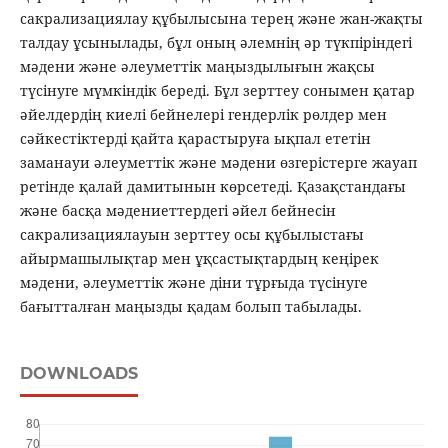
сакрализациялау құбылысына терең және жан-жақты
талдау ұсынылады, бұл оның әлемнің әр түкпіріндегі
мәдени және әлеуметтік маңыздылығын жақсы
түсінуге мүмкіндік береді. Бұл зерттеу сонымен қатар
әйелдердің киелі бейнелері гендерлік рөлдер мен
сәйкестіктерді қайта қарастыруға ықпал ететін
заманауи әлеуметтік және мәдени өзгерістерге жауап
ретінде қалай дамитынын көрсетеді. Қазақстандағы
және басқа мәдениеттердегі әйел бейнесін
сакрализациялауын зерттеу осы құбылыстағы
айырмашылықтар мен ұқсастықтардың кеңірек
мәдени, әлеуметтік және діни тұрғыда түсінуге
бағытталған маңызды қадам болып табылады.
DOWNLOADS