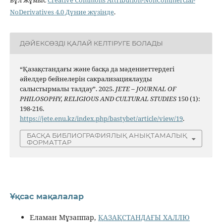
NoDerivatives 4.0 Дүние жүзінде
.
ДӘЙЕКСӨЗДІ ҚАЛАЙ КЕЛТІРУГЕ БОЛАДЫ
“Қазақстандағы және басқа да мәдениеттердегі
әйелдер бейнелерін сакрализациялауды
салыстырмалы талдау”. 2025.
JETE – JОURNAL OF
PHILOSOPHY, RELIGIOUS AND CULTURAL STUDIES
150 (1):
198-216.
https://jete.enu.kz/index.php/bastybet/article/view/19
.
БАСҚА БИБЛИОГРАФИЯЛЫҚ АНЫҚТАМАЛЫҚ
ФОРМАТТАР
Ұқсас мақалалар
Еламан Мұзаппар,
ҚАЗАҚСТАНДАҒЫ ХАЛЛЮ