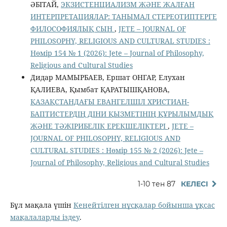
ӘБІТАЙ,
ЭКЗИСТЕНЦИАЛИЗМ ЖӘНЕ ЖАЛҒАН
ИНТЕРПРЕТАЦИЯЛАР: ТАНЫМАЛ СТЕРЕОТИПТЕРГЕ
ФИЛОСОФИЯЛЫҚ СЫН
,
JETE – JОURNAL OF
PHILOSOPHY, RELIGIOUS AND CULTURAL STUDIES :
Нөмір 154 № 1 (2026): Jete – Jоurnal of Philosophy,
Religious аnd Cultural Studies
Дидар МАМЫРБАЕВ, Ершат ОНГАР, Елухан
ҚАЛИЕВА, Қымбат ҚАРАТЫШҚАНОВА,
ҚАЗАҚСТАНДАҒЫ ЕВАНГЕЛШІЛ ХРИСТИАН-
БАПТИСТЕРДІҢ ДІНИ ҚЫЗМЕТІНІҢ ҚҰРЫЛЫМДЫҚ
ЖӘНЕ ТӘЖІРИБЕЛІК ЕРЕКШЕЛІКТЕРІ
,
JETE –
JОURNAL OF PHILOSOPHY, RELIGIOUS AND
CULTURAL STUDIES : Нөмір 155 № 2 (2026): Jete –
Jоurnal of Philosophy, Religious аnd Cultural Studies
1-10 тен 87
КЕЛЕСІ
Бұл мақала үшін
Кеңейтілген нұсқалар бойынша ұқсас
мақалаларды іздеу
.