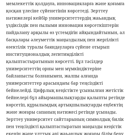
мемлекеттік қолдауға, инновацияларға және қоғамға
қосқан үлесіне сүйенетінін көрсетеді. Зерттеу
нәтижелері кейбір университеттердің жаһандық
үздіксіздік пен ғылыми инновация көрсеткіштерін
пайдалану арқылы өз үстемдігін айқындайтынын, ал
басқалары әлеуметтік маңыздылық пен жергілікті
өзектілік туралы баяндауларға сүйене отырып
институционалдық легитимділікті
қалыптастыратынын көрсетті. Бұл тәсілдер
университеттің орны мен мүмкіндіктеріне
байланысты болғанымен, жалпы алғанда
университеттер арасындағы бар теңсіздікті
бейнелейді. Цифрлық кеңістікте ұсынылған жетістік
бейнелері бұл айырмашылықтарды қалыпты ретінде
көрсетіп, құрылымдық артықшылықтарды еңбектің
және жоғары сапаның нәтижесі ретінде ұсынады.
Зерттеу университет сайттарының символдық билік
пен теңсіздікті қалыптастыратын маңызды кеңістік
екенін және ұлттық әрі жаһандық жоғары білім беру