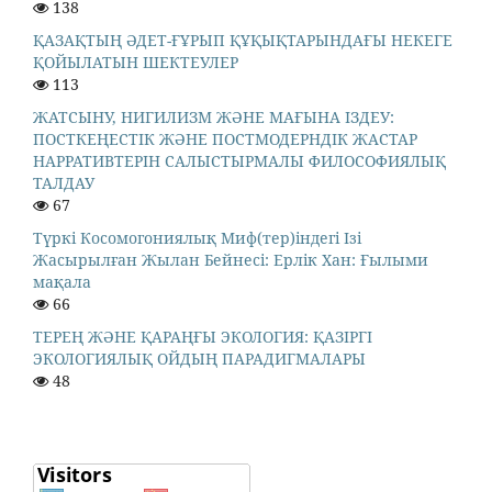
138
ҚАЗАҚТЫҢ ӘДЕТ-ҒҰРЫП ҚҰҚЫҚТАРЫНДАҒЫ НЕКЕГЕ
ҚОЙЫЛАТЫН ШЕКТЕУЛЕР
113
ЖАТСЫНУ, НИГИЛИЗМ ЖӘНЕ МАҒЫНА ІЗДЕУ:
ПОСТКЕҢЕСТІК ЖӘНЕ ПОСТМОДЕРНДІК ЖАСТАР
НАРРАТИВТЕРІН САЛЫСТЫРМАЛЫ ФИЛОСОФИЯЛЫҚ
ТАЛДАУ
67
Түркі Косомогониялық Миф(тер)індегі Ізі
Жасырылған Жылан Бейнесі: Ерлік Хан: Ғылыми
мақала
66
ТЕРЕҢ ЖӘНЕ ҚАРАҢҒЫ ЭКОЛОГИЯ: ҚАЗІРГІ
ЭКОЛОГИЯЛЫҚ ОЙДЫҢ ПАРАДИГМАЛАРЫ
48