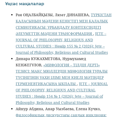
Ұқсас мақалалар
Рая ОҢАЛБАЙҚЫЗЫ, Лязат ДИНАШЕВА,
ТҮРКІСТАН
ҚАЛАСЫНЫҢ МӘДЕНИ КЕҢІСТІГІ МЕН ҚАЛАЛЫҚ
СЕМИОТИКАСЫ: УРБАНДАЛУ КОНТЕКСІНДЕГІ
ӘЛЕУМЕТТІК-МӘДЕНИ ТРАНСФОРМАЦИЯ
,
JETE –
JОURNAL OF PHILOSOPHY, RELIGIOUS AND
CULTURAL STUDIES : Нөмір 155 № 2 (2026): Jete –
Jоurnal of Philosophy, Religious аnd Cultural Studies
Динара КУЖАХМЕТОВА, Нурмухамед
КЕНЖЕГУЛОВ,
«МИФОЛОГИЯ – ТІЛДІҢ ДЕРТІ»
ТЕЗИСІ: МАКС МЮЛЛЕРДІҢ МИФОЛОГИЯ ТУРАЛЫ
ТҮСІНІГІНІҢ УАХИ ІЛІМІ МЕН КИЕЛІ МӘТІНДЕР
ГЕРМЕНЕВТИКАСЫНА ЫҚПАЛЫ
,
JETE – JОURNAL
OF PHILOSOPHY, RELIGIOUS AND CULTURAL
STUDIES : Нөмір 154 № 1 (2026): Jete – Jоurnal of
Philosophy, Religious аnd Cultural Studies
Айнур Абдина, Анар Уызбаева, Елена Кучко,
Философиялық дискурстағы сандық инклюзия: