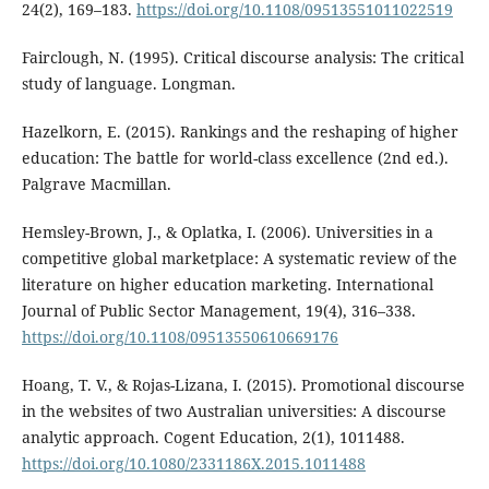
24(2), 169–183.
https://doi.org/10.1108/09513551011022519
Fairclough, N. (1995). Critical discourse analysis: The critical
study of language. Longman.
Hazelkorn, E. (2015). Rankings and the reshaping of higher
education: The battle for world-class excellence (2nd ed.).
Palgrave Macmillan.
Hemsley-Brown, J., & Oplatka, I. (2006). Universities in a
competitive global marketplace: A systematic review of the
literature on higher education marketing. International
Journal of Public Sector Management, 19(4), 316–338.
https://doi.org/10.1108/09513550610669176
Hoang, T. V., & Rojas-Lizana, I. (2015). Promotional discourse
in the websites of two Australian universities: A discourse
analytic approach. Cogent Education, 2(1), 1011488.
https://doi.org/10.1080/2331186X.2015.1011488