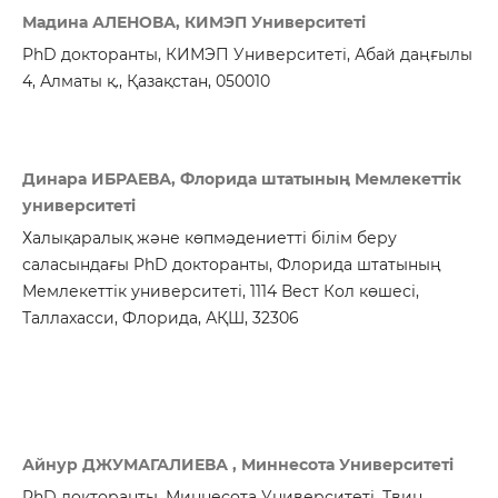
Мадина АЛЕНОВА, КИМЭП Университеті
PhD докторанты, КИМЭП Университеті, Абай даңғылы
4, Алматы қ., Қазақстан, 050010
Динара ИБРАЕВА, Флорида штатының Мемлекеттік
университеті
Халықаралық және көпмәдениетті білім беру
саласындағы PhD докторанты, Флорида штатының
Мемлекеттік университеті, 1114 Вест Кол көшесі,
Таллахасси, Флорида, АҚШ, 32306
Айнур ДЖУМАГАЛИЕВА , Миннесота Университеті
PhD докторанты, Миннесота Университеті, Твин