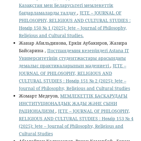
Қазақстан мен Беларусьтегі мемлекеттік
бағдарламаларды талдау
,
JETE – JОURNAL OF
PHILOSOPHY, RELIGIOUS AND CULTURAL STUDIES :
Нөмір 150 № 1 (2025): Jete – Jоurnal of Philosophy,
Religious аnd Cultural Studies.
Жанар Абильдинова, Еркін Аубакиров, Жазира
Байсарина ,
Постпандемия кезеңіндегі Astana IT
Университетінің студентжастары арасындағы
демалыс практикаларының мәдениеті
,
JETE –
JОURNAL OF PHILOSOPHY, RELIGIOUS AND
CULTURAL STUDIES : Нөмір 151 № 2 (2025): Jete –
Jоurnal of Philosophy, Religious аnd Cultural Studies
Жомарт Медеуов,
МЕМЛЕКЕТТІК БАСҚАРУДАҒЫ
ИНСТИТУЦИОНАЛДЫҚ ЖАДЫ ЖӘНЕ СЫНИ
РАЦИОНАЛИЗМ
,
JETE – JОURNAL OF PHILOSOPHY,
RELIGIOUS AND CULTURAL STUDIES : Нөмір 153 № 4
(2025): Jete – Jоurnal of Philosophy, Religious аnd
Cultural Studies