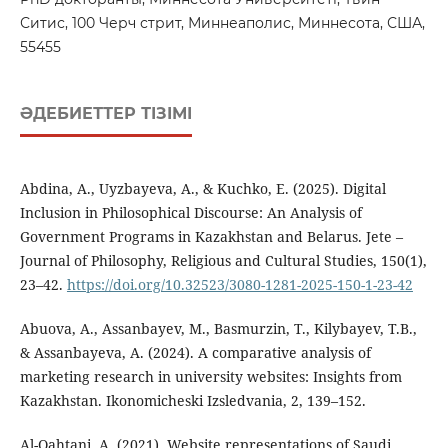
Ситис, 100 Черч стрит, Миннеаполис, Миннесота, США,
55455
ӘДЕБИЕТТЕР ТІЗІМІ
Abdina, A., Uyzbayeva, A., & Kuchko, E. (2025). Digital
Inclusion in Philosophical Discourse: An Analysis of
Government Programs in Kazakhstan and Belarus. Jete –
Journal of Philosophy, Religious and Cultural Studies, 150(1),
23–42.
https://doi.org/10.32523/3080-1281-2025-150-1-23-42
Abuova, A., Assanbayev, M., Basmurzin, T., Kilybayev, T.B.,
& Assanbayeva, A. (2024). A comparative analysis of
marketing research in university websites: Insights from
Kazakhstan. Ikonomicheski Izsledvania, 2, 139–152.
Al-Qahtani, A. (2021). Website representations of Saudi