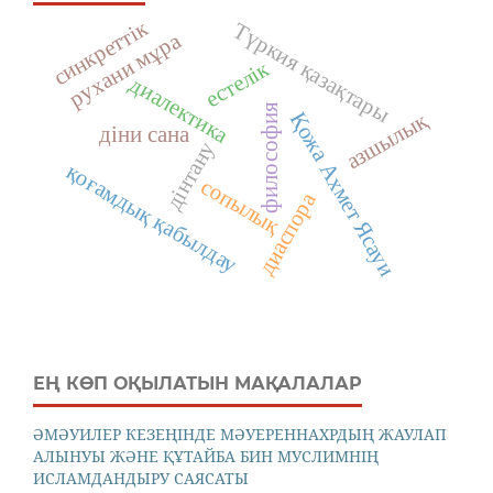
синкреттік
Түркия қазақтары
рухани мұра
естелік
диалектика
философия
Қожа Ахмет Ясауи
азшылық
діни сана
дінтану
қоғамдық қабылдау
сопылық
диаспора
ЕҢ КӨП ОҚЫЛАТЫН МАҚАЛАЛАР
ӘМӘУИЛЕР КЕЗЕҢІНДЕ МӘУЕРЕННАХРДЫҢ ЖАУЛАП
АЛЫНУЫ ЖӘНЕ ҚҰТАЙБА БИН МУСЛИМНІҢ
ИСЛАМДАНДЫРУ САЯСАТЫ