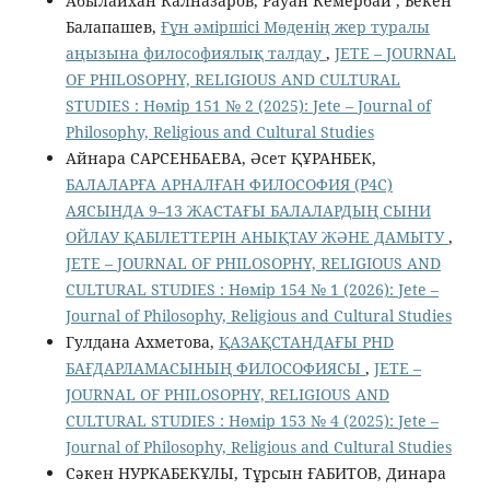
Абылайхан Калназаров, Рауан Кемербай , Бекен
Балапашев,
Ғұн әміршісі Мөденің жер туралы
аңызына философиялық талдау
,
JETE – JОURNAL
OF PHILOSOPHY, RELIGIOUS AND CULTURAL
STUDIES : Нөмір 151 № 2 (2025): Jete – Jоurnal of
Philosophy, Religious аnd Cultural Studies
Айнара САРСЕНБАЕВА, Әсет ҚҰРАНБЕК,
БАЛАЛАРҒА АРНАЛҒАН ФИЛОСОФИЯ (P4C)
АЯСЫНДА 9–13 ЖАСТАҒЫ БАЛАЛАРДЫҢ СЫНИ
ОЙЛАУ ҚАБІЛЕТТЕРІН АНЫҚТАУ ЖӘНЕ ДАМЫТУ
,
JETE – JОURNAL OF PHILOSOPHY, RELIGIOUS AND
CULTURAL STUDIES : Нөмір 154 № 1 (2026): Jete –
Jоurnal of Philosophy, Religious аnd Cultural Studies
Гулдана Ахметова,
ҚАЗАҚСТАНДАҒЫ PHD
БАҒДАРЛАМАСЫНЫҢ ФИЛОСОФИЯСЫ
,
JETE –
JОURNAL OF PHILOSOPHY, RELIGIOUS AND
CULTURAL STUDIES : Нөмір 153 № 4 (2025): Jete –
Jоurnal of Philosophy, Religious аnd Cultural Studies
Сәкен НУРКАБЕКҰЛЫ, Тұрсын ҒАБИТОВ, Динара