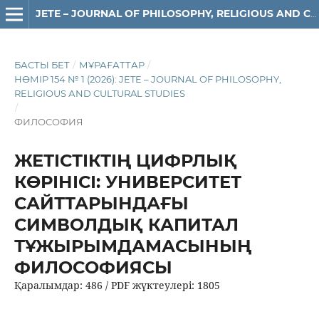
JETE – JОURNAL OF PHILOSOPHY, RELIGIOUS AND CULTURAL STUDIES
БАСТЫ БЕТ
/
МҰРАҒАТТАР
/
НӨМІР 154 № 1 (2026): JETE – JОURNAL OF PHILOSOPHY,
RELIGIOUS АND CULTURAL STUDIES
/
ФИЛОСОФИЯ
ЖЕТІСТІКТІҢ ЦИФРЛЫҚ
КӨРІНІСІ: УНИВЕРСИТЕТ
САЙТТАРЫНДАҒЫ
СИМВОЛДЫҚ КАПИТАЛ
ТҰЖЫРЫМДАМАСЫНЫҢ
ФИЛОСОФИЯСЫ
Қаралымдар: 486 / PDF жүктеулері: 1805