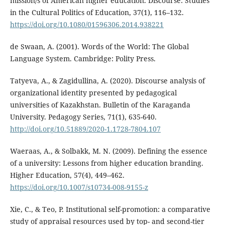
mission/s of American higher education. Discourse: Studies
in the Cultural Politics of Education, 37(1), 116–132.
https://doi.org/10.1080/01596306.2014.938221
de Swaan, A. (2001). Words of the World: The Global
Language System. Cambridge: Polity Press.
Tatyeva, A., & Zagidullina, A. (2020). Discourse analysis of
organizational identity presented by pedagogical
universities of Kazakhstan. Bulletin of the Karaganda
University. Pedagogy Series, 71(1), 635-640.
http://doi.org/10.51889/2020-1.1728-7804.107
Waeraas, A., & Solbakk, M. N. (2009). Defining the essence
of a university: Lessons from higher education branding.
Higher Education, 57(4), 449–462.
https://doi.org/10.1007/s10734-008-9155-z
Xie, C., & Teo, P. Institutional self-promotion: a comparative
study of appraisal resources used by top- and second-tier