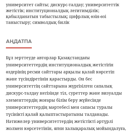
университет сайты; дискурс-талдау; университеттік
жетістік; институционалдық легитимділік;
қабылданатын табыстылық; цифрлық өзін-өзі
таныстыру; символдық билік
АҢДАТПА
Бұл зерттеуде авторлар Қазақстандағы
университеттердің институционалдық жетістігін
өздерінің ресми сайттары арқылы қалай көрсетіп
және түсіндіретінін қарастырды. Он бес
университеттің сайттарына жүргізілген сапалық
дискурс-талдау негізінде тіл, суреттер және визуалды
элементтердің жоғары білім беру жүйесінде
университеттердің мәртебесі мен сапасы туралы
түсінікті қалай қалыптастыратыны талданады.
Нәтижелер университеттердің жетістікті әртүрлі
жолмен көрсететінін, яғни халықаралық мойындалуға,