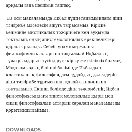
арқылы ғана шешімін таппақ.
Біз осы мақаламызда Иқбал дүниетанымындағы діни
тәжірибе мәселесін ашуға тырысамыз. Кіріспе
бөлімінде мистикалық тәжірибеге кең ауқымда
тоқталып, оның эпистемологиялық ерекшеліктері
қарастырылады. Себебі ұғымның жалпы
философиялық астарына тоқталмай Иқбалдың
тұжырымдарын түсіндіруге кірісу жеткіліксіз болмақ.
Мақаламыздың бірінші бөлімінде Иқбалдың
классикалық философиядағы құдайдың дәлелдерін
діни тәжірибе тұрғысынан қалай сынағанына
тоқталамыз. Екінші бөлімде діни тәжірибенің Иқбал
философиясындағы эпистемологиялық қыры мен
оның философиялық астарын саралап мақаламызды
қорытындылаймыз.
DOWNLOADS