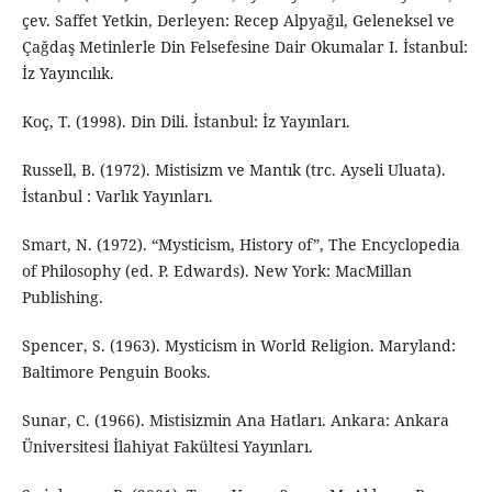
çev. Saffet Yetkin, Derleyen: Recep Alpyağıl, Geleneksel ve
Çağdaş Metinlerle Din Felsefesine Dair Okumalar I. İstanbul:
İz Yayıncılık.
Koç, T. (1998). Din Dili. İstanbul: İz Yayınları.
Russell, B. (1972). Mistisizm ve Mantık (trc. Ayseli Uluata).
İstanbul : Varlık Yayınları.
Smart, N. (1972). “Mysticism, History of”, The Encyclopedia
of Philosophy (ed. P. Edwards). New York: MacMillan
Publishing.
Spencer, S. (1963). Mysticism in World Religion. Maryland:
Baltimore Penguin Books.
Sunar, C. (1966). Mistisizmin Ana Hatları. Ankara: Ankara
Üniversitesi İlahiyat Fakültesi Yayınları.