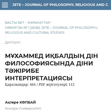
JETE – JОURNAL OF PHILOSOPHY, RELIGIOUS AND CULTURAL STUDIES
БАСТЫ БЕТ
/
МҰРАҒАТТАР
/
НӨМІР 154 № 1 (2026): JETE – JОURNAL OF PHILOSOPHY,
RELIGIOUS АND CULTURAL STUDIES
/
ДІНТАНУ
МҰХАММЕД ИҚБАЛДЫҢ ДІН
ФИЛОСОФИЯСЫНДА ДІНИ
ТӘЖІРИБЕ
ИНТЕРПРЕТАЦИЯСЫ
Қаралымдар: 466 / PDF жүктеулері: 112
Ақтөре КӨПБАЙ
Анкара Университеті