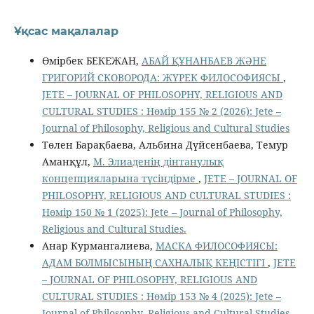
Ұқсас мақалалар
Өмірбек БЕКЕЖАН,
АБАЙ ҚҰНАНБАЕВ ЖӘНЕ
ГРИГОРИЙ СКОВОРОДА: ЖҮРЕК ФИЛОСОФИЯСЫ
,
JETE – JОURNAL OF PHILOSOPHY, RELIGIOUS AND
CULTURAL STUDIES : Нөмір 155 № 2 (2026): Jete –
Jоurnal of Philosophy, Religious аnd Cultural Studies
Төлен Барақбаева, Альбина Дүйсенбаева, Темур
Аманқұл,
М. Элиаденің дінтанулық
концепцияларына түсіндірме
,
JETE – JОURNAL OF
PHILOSOPHY, RELIGIOUS AND CULTURAL STUDIES :
Нөмір 150 № 1 (2025): Jete – Jоurnal of Philosophy,
Religious аnd Cultural Studies.
Анар Курмангалиева,
МАСКА ФИЛОСОФИЯСЫ:
АДАМ БОЛМЫСЫНЫҢ САХНАЛЫҚ КЕҢІСТІГІ
,
JETE
– JОURNAL OF PHILOSOPHY, RELIGIOUS AND
CULTURAL STUDIES : Нөмір 153 № 4 (2025): Jete –
Jоurnal of Philosophy, Religious аnd Cultural Studies