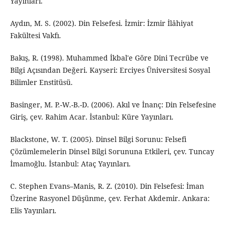
Yayınları.
Aydın, M. S. (2002). Din Felsefesi. İzmir: İzmir İlâhiyat
Fakültesi Vakfı.
Bakış, R. (1998). Muhammed İkbal'e Göre Dini Tecrübe ve
Bilgi Açısından Değeri. Kayseri: Erciyes Üniversitesi Sosyal
Bilimler Enstitüsü.
Basinger, M. P.-W.-B.-D. (2006). Akıl ve İnanç: Din Felsefesine
Giriş, çev. Rahim Acar. İstanbul: Küre Yayınları.
Blackstone, W. T. (2005). Dinsel Bilgi Sorunu: Felsefi
Çözümlemelerin Dinsel Bilgi Sorununa Etkileri, çev. Tuncay
İmamoğlu. İstanbul: Ataç Yayınları.
C. Stephen Evans–Manis, R. Z. (2010). Din Felsefesi: İman
Üzerine Rasyonel Düşünme, çev. Ferhat Akdemir. Ankara:
Elis Yayınları.