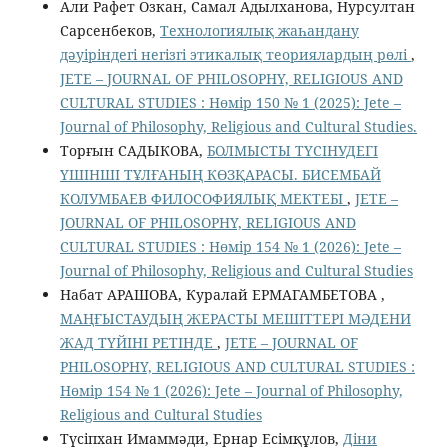
Али Рафет Озкан, Самал Адылханова, Нурсултан
Сарсенбеков,
Технологиялық жаһандану
дәуіріндегі негізгі этикалық теориялардың рөлі
,
JETE – JОURNAL OF PHILOSOPHY, RELIGIOUS AND
CULTURAL STUDIES : Нөмір 150 № 1 (2025): Jete –
Jоurnal of Philosophy, Religious аnd Cultural Studies.
Торғын САДЫКОВА,
БОЛМЫСТЫ ТҮСІНУДЕГІ
ҮШІНШІ ТҰЛҒАНЫҢ КӨЗҚАРАСЫ. БИСЕМБАЙ
КОЛУМБАЕВ ФИЛОСОФИЯЛЫҚ МЕКТЕБІ
,
JETE –
JОURNAL OF PHILOSOPHY, RELIGIOUS AND
CULTURAL STUDIES : Нөмір 154 № 1 (2026): Jete –
Jоurnal of Philosophy, Religious аnd Cultural Studies
Набат АРАШОВА, Куралай ЕРМАГАМБЕТОВА ,
МАҢҒЫСТАУДЫҢ ЖЕРАСТЫ МЕШІТТЕРІ МӘДЕНИ
ЖАД ТҮЙІНІ РЕТІНДЕ
,
JETE – JОURNAL OF
PHILOSOPHY, RELIGIOUS AND CULTURAL STUDIES :
Нөмір 154 № 1 (2026): Jete – Jоurnal of Philosophy,
Religious аnd Cultural Studies
Түсіпхан Имаммәди, Ернар Есімқұлов,
Діни