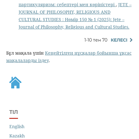
партикуляризм: себептері мен көріністері
,
JETE –
JОURNAL OF PHILOSOPHY, RELIGIOUS AND
CULTURAL STUDIES : Нөмір 150 № 1 (2025): Jete –
Jоurnal of Philosophy, Religious аnd Cultural Studies.
1-10 тен 70
КЕЛЕСІ
Бұл мақала үшін
Кеңейтілген нұсқалар бойынша ұқсас
мақалаларды іздеу
.
ТІЛ
English
Kazakh