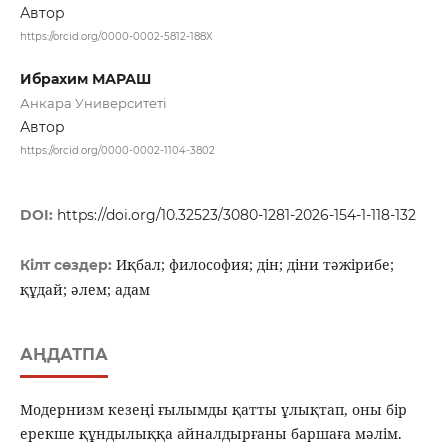
Автор
https://orcid.org/0000-0002-5812-188X
Ибрахим МАРАШ
Анкара Университеті
Автор
https://orcid.org/0000-0002-1104-3802
DOI:
https://doi.org/10.32523/3080-1281-2026-154-1-118-132
Иқбал; философия; дін; діни тәжірибе;
Кілт сөздер:
құдай; әлем; адам
АҢДАТПА
Модернизм кезеңі ғылымды қатты ұлықтап, оны бір
ерекше құндылыққа айналдырғаны баршаға мәлім.