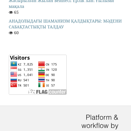
Жасырылған Жылан Бейнесі: Ерлік Хан: Ғылыми
мақала
65
АНАДОЛЫДАҒЫ ШАМАНИЗМ ҚАЛДЫҚТАРЫ: МӘДЕНИ
САБАҚТАСТЫҚТЫ ТАЛДАУ
60