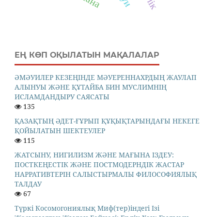
ЕҢ КӨП ОҚЫЛАТЫН МАҚАЛАЛАР
ӘМӘУИЛЕР КЕЗЕҢІНДЕ МӘУЕРЕННАХРДЫҢ ЖАУЛАП
АЛЫНУЫ ЖӘНЕ ҚҰТАЙБА БИН МУСЛИМНІҢ
ИСЛАМДАНДЫРУ САЯСАТЫ
135
ҚАЗАҚТЫҢ ӘДЕТ-ҒҰРЫП ҚҰҚЫҚТАРЫНДАҒЫ НЕКЕГЕ
ҚОЙЫЛАТЫН ШЕКТЕУЛЕР
115
ЖАТСЫНУ, НИГИЛИЗМ ЖӘНЕ МАҒЫНА ІЗДЕУ:
ПОСТКЕҢЕСТІК ЖӘНЕ ПОСТМОДЕРНДІК ЖАСТАР
НАРРАТИВТЕРІН САЛЫСТЫРМАЛЫ ФИЛОСОФИЯЛЫҚ
ТАЛДАУ
67
Түркі Косомогониялық Миф(тер)індегі Ізі