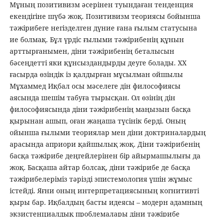
Мұның позитивизм әсерінен туындаған тенденция
екендігіне шүбә жоқ. Позитивизм теориясы бойынша
тәжірибеге негізделген дүние ғана ғылым статусына
ие болмақ. Бұл үрдіс ғылыми тәжірибенің құнын
арттырғанымен, діни тәжірибенің беталысын
бәсеңдетті яки құнсыздандырды деуге болады. ХХ
ғасырда өзіндік із қалдырған мұсылман ойшылы
Мұхаммед Иқбал осы мәселеге дін философиясы
аясында шешім табуға тырысқан. Ол өзінің дін
философиясында діни тәжірибенің маңызын басқа
қырынан ашып, оған жаңаша түсінік берді. Оның
ойынша ғылыми теориялар мен діни доктриналардың
арасында априори қайшылық жоқ. Діни тәжірибенің
басқа тәжірибе деңгейлерінен бір айырмашылығы да
жоқ. Басқаша айтар болсақ, діни тәжірибе де басқа
тәжірибелеріміз тәрізді эпистемология үшін жұмыс
істейді. Яғни оның интерпретациясының когнитивті
қыры бар. Иқбалдың басты идеясы – модерн адамның
экзистенциалдық проблемалары діни тәжірибе