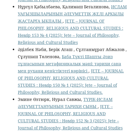
Нұргүл Қабылбаева, Қалимаш Бегалинова,
ИСЛАМ
УАҒЫЗШЫЛАРЫНЫҢ ӘЛЕУМЕТТІК ЖЕЛІ АРҚЫЛЫ
ЖАСТАРҒА ЫҚПАЛЫ
,
JETE – JОURNAL OF
PHILOSOPHY, RELIGIOUS AND CULTURAL STUDIES :
Нөмір 153 № 4 (2025): Jete – Jоurnal of Philosophy,
Religious аnd Cultural Studies
Әділбек Нәби, Берік Аташ , Сұлтанмұрат Абжалов ,
Сұлушаш Төленова,
Баба Түкті Шашты Әзиз
тұлғасының метафизикалық мәні: тарихи сана
мен рухани кеңістіктегі көрінісі
,
JETE – JОURNAL
OF PHILOSOPHY, RELIGIOUS AND CULTURAL
STUDIES : Нөмір 150 № 1 (2025): Jete – Jоurnal of
Philosophy, Religious аnd Cultural Studies.
Эмине Өзтюрк, Нурал Савжы,
ТҮРІК-ИСЛАМ
ӘЛЕУМЕТТАНУЫНЫҢ ТАРИХИ СЫНЫ
,
JETE –
JОURNAL OF PHILOSOPHY, RELIGIOUS AND
CULTURAL STUDIES : Нөмір 152 № 3 (2025): Jete –
Jоurnal of Philosophy, Religious аnd Cultural Studies