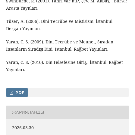
Swinburne, R. (2001). Tanrı Var mı?, çev. M. Akbaş, . Bursa:
Arasta Yaynları.
Tüzer, A. (2006). Dinî Tecrübe ve Mistisizm. İstanbul:
Dergah Yayınları.
Yaran, C. S. (2009). Dini Tecrübe ve Meunet, Sıradan
İnsanların Sıradışı Dini. İstanbul: Rağbet Yayınları.
Yaran, C. S. (2010). Din Felsefesine Giriş,. İstanbul: Rağbet
Yayınları.
PDF
ЖАРИЯЛАНДЫ
2026-03-30