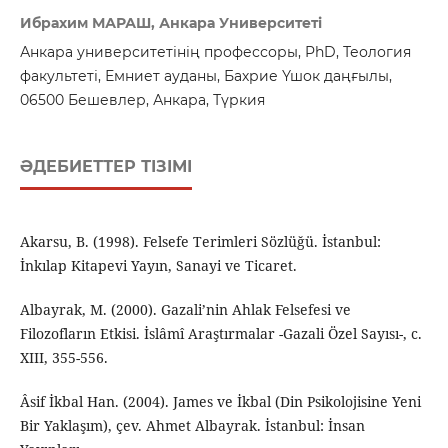
Ибрахим МАРАШ, Анкара Университеті
Анкара университетінің профессоры, PhD, Теология
факультеті, Емниет ауданы, Бахрие Үшок даңғылы,
06500 Бешевлер, Анкара, Түркия
ӘДЕБИЕТТЕР ТІЗІМІ
Akarsu, B. (1998). Felsefe Terimleri Sözlüğü. İstanbul:
İnkılap Kitapevi Yayın, Sanayi ve Ticaret.
Albayrak, M. (2000). Gazali’nin Ahlak Felsefesi ve
Filozofların Etkisi. İslâmî Araştırmalar -Gazali Özel Sayısı-, c.
XIII, 355-556.
Âsif İkbal Han. (2004). James ve İkbal (Din Psikolojisine Yeni
Bir Yaklaşım), çev. Ahmet Albayrak. İstanbul: İnsan