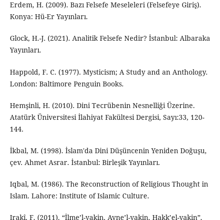
Erdem, H. (2009). Bazı Felsefe Meseleleri (Felsefeye Giriş).
Konya: Hü-Er Yayınları.
Glock, H.-J. (2021). Analitik Felsefe Nedir? İstanbul: Albaraka
Yayınları.
Happold, F. C. (1977). Mysticism; A Study and an Anthology.
London: Baltimore Penguin Books.
Hemşinli, H. (2010). Dini Tecrübenin Nesnelliği Üzerine.
Atatürk Üniversitesi İlahiyat Fakültesi Dergisi, Sayı:33, 120-
144.
İkbal, M. (1998). İslam'da Dini Düşüncenin Yeniden Doğuşu,
çev. Ahmet Asrar. İstanbul: Birleşik Yayınları.
Iqbal, M. (1986). The Reconstruction of Religious Thought in
Islam. Lahore: Institute of Islamic Culture.
Irakî, F. (2011). “İlme’l-yakin, Ayne’l-yakin, Hakk’el-yakin”,