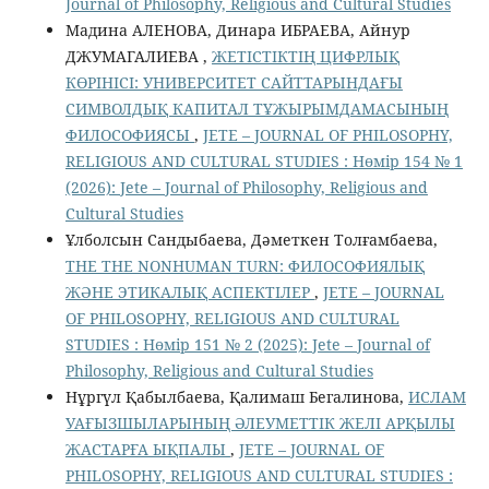
Jоurnal of Philosophy, Religious аnd Cultural Studies
Мадина АЛЕНОВА, Динара ИБРАЕВА, Айнур
ДЖУМАГАЛИЕВА ,
ЖЕТІСТІКТІҢ ЦИФРЛЫҚ
КӨРІНІСІ: УНИВЕРСИТЕТ САЙТТАРЫНДАҒЫ
СИМВОЛДЫҚ КАПИТАЛ ТҰЖЫРЫМДАМАСЫНЫҢ
ФИЛОСОФИЯСЫ
,
JETE – JОURNAL OF PHILOSOPHY,
RELIGIOUS AND CULTURAL STUDIES : Нөмір 154 № 1
(2026): Jete – Jоurnal of Philosophy, Religious аnd
Cultural Studies
Ұлболсын Сандыбаева, Дәметкен Толғамбаева,
THE THE NONHUMAN TURN: ФИЛОСОФИЯЛЫҚ
ЖӘНЕ ЭТИКАЛЫҚ АСПЕКТІЛЕР
,
JETE – JОURNAL
OF PHILOSOPHY, RELIGIOUS AND CULTURAL
STUDIES : Нөмір 151 № 2 (2025): Jete – Jоurnal of
Philosophy, Religious аnd Cultural Studies
Нұргүл Қабылбаева, Қалимаш Бегалинова,
ИСЛАМ
УАҒЫЗШЫЛАРЫНЫҢ ӘЛЕУМЕТТІК ЖЕЛІ АРҚЫЛЫ
ЖАСТАРҒА ЫҚПАЛЫ
,
JETE – JОURNAL OF
PHILOSOPHY, RELIGIOUS AND CULTURAL STUDIES :