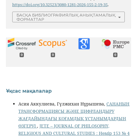
https://doi.org/10.32523/3080-1281-2026-155-2-19-35
.
БАСҚА БИБЛИОГРАФИЯЛЫҚ АНЫҚТАМАЛЫҚ
ФОРМАТТАР
0
0
0
Ұқсас мақалалар
Асия Аккулиева, Гүлжихан Нұрышева,
САНАНЫҢ
ТРАНСФОРМАЦИЯСЫ ЖӘНЕ ЦИФРЛАНДЫРУ
ЖАҒДАЙЫНДАҒЫ ҚОҒАМДЫҚ ҰСТАНЫМДАРДЫҢ
ӨЗГЕРУІ
,
JETE – JОURNAL OF PHILOSOPHY,
RELIGIOUS AND CULTURAL STUDIES : Нөмір 153 № 4