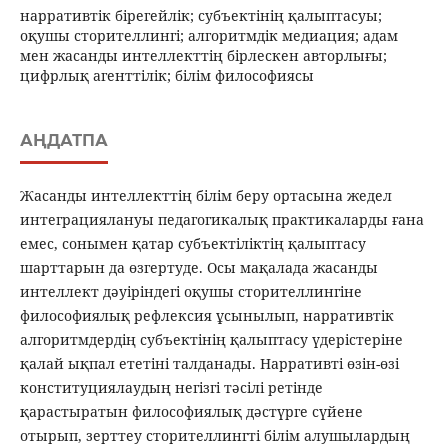
нарративтік бірегейлік; субъектінің қалыптасуы;
оқушы сторителлингі; алгоритмдік медиация; адам
мен жасанды интеллекттің бірлескен авторлығы;
цифрлық агенттілік; білім философиясы
АҢДАТПА
Жасанды интеллекттің білім беру ортасына жедел
интеграциялануы педагогикалық практикаларды ғана
емес, сонымен қатар субъектіліктің қалыптасу
шарттарын да өзгертуде. Осы мақалада жасанды
интеллект дәуіріндегі оқушы сторителлингіне
философиялық рефлексия ұсынылып, нарративтік
алгоритмдердің субъектінің қалыптасу үдерістеріне
қалай ықпал ететіні талданады. Нарративті өзін-өзі
конституциялаудың негізгі тәсілі ретінде
қарастыратын философиялық дәстүрге сүйене
отырып, зерттеу сторителлингті білім алушылардың