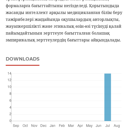
формаларға бағыттайтыны негізделеді. Қорытындыда
жасанды интеллект арқылы медицияланған білім беру
тәжірибелері жағдайында оқушылардың авторлықты,
жауапкершілікті және этикалық өзін-өзі түсінуді қалай
пайымдайтынын зерттеуге бағытталған болашақ
эмпирикалық зерттеулердің бағыттары айқындалады.
DOWNLOADS