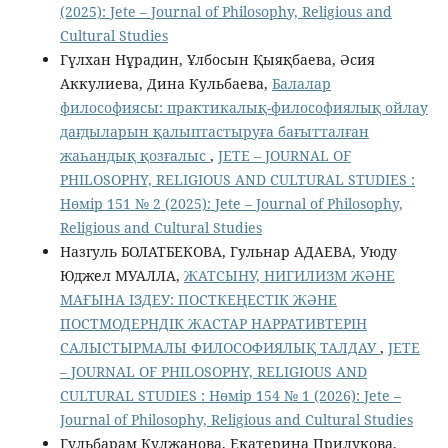
(2025): Jete – Jоurnal of Philosophy, Religious аnd
Cultural Studies
Гүлхан Нұрадин, Ұлбосын Қыяқбаева, Әсия
Аккулиева, Дина Кульбаева,
Балалар
философиясы: практикалық-философиялық ойлау
дағдыларын қалыптастыруға бағытталған
жаһандық қозғалыс
,
JETE – JОURNAL OF
PHILOSOPHY, RELIGIOUS AND CULTURAL STUDIES :
Нөмір 151 № 2 (2025): Jete – Jоurnal of Philosophy,
Religious аnd Cultural Studies
Назгуль БОЛАТБЕКОВА, Гульнар АДАЕВА, Уюду
Юджел МУАЛЛА,
ЖАТСЫНУ, НИГИЛИЗМ ЖӘНЕ
МАҒЫНА ІЗДЕУ: ПОСТКЕҢЕСТІК ЖӘНЕ
ПОСТМОДЕРНДІК ЖАСТАР НАРРАТИВТЕРІН
САЛЫСТЫРМАЛЫ ФИЛОСОФИЯЛЫҚ ТАЛДАУ
,
JETE
– JОURNAL OF PHILOSOPHY, RELIGIOUS AND
CULTURAL STUDIES : Нөмір 154 № 1 (2026): Jete –
Jоurnal of Philosophy, Religious аnd Cultural Studies
Гульбарам Кулжанова, Екатерина Прилукова,