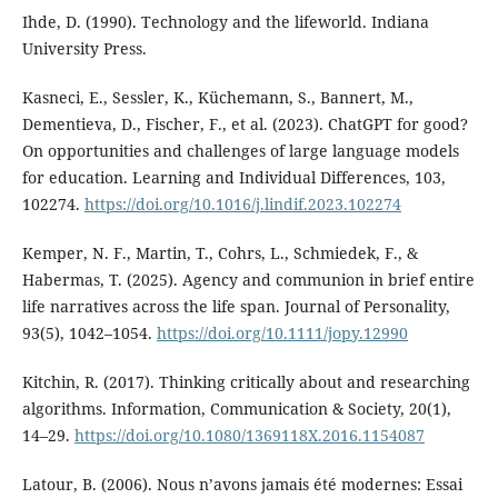
Ihde, D. (1990). Technology and the lifeworld. Indiana
University Press.
Kasneci, E., Sessler, K., Küchemann, S., Bannert, M.,
Dementieva, D., Fischer, F., et al. (2023). ChatGPT for good?
On opportunities and challenges of large language models
for education. Learning and Individual Differences, 103,
102274.
https://doi.org/10.1016/j.lindif.2023.102274
Kemper, N. F., Martin, T., Cohrs, L., Schmiedek, F., &
Habermas, T. (2025). Agency and communion in brief entire
life narratives across the life span. Journal of Personality,
93(5), 1042–1054.
https://doi.org/10.1111/jopy.12990
Kitchin, R. (2017). Thinking critically about and researching
algorithms. Information, Communication & Society, 20(1),
14–29.
https://doi.org/10.1080/1369118X.2016.1154087
Latour, B. (2006). Nous n’avons jamais été modernes: Essai