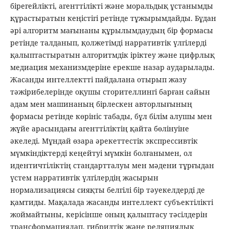
бірегейлікті, агенттілікті және моральдық ұстанымды
құрастыратын кеңістігі ретінде тұжырымдайды. Бұдан
әрі алгоритм мағынаны құрылымдаудың бір формасы
ретінде талданып, қолжетімді нарративтік үлгілерді
қалыптастыратын алгоритмдік іріктеу және цифрлық
медиация механизмдеріне ерекше назар аударылады.
Жасанды интеллектті пайдалана отырып жазу
тәжірибелерінде оқушы сторителлингі барған сайын
адам мен машинаның бірлескен авторлығының
формасы ретінде көрініс табады, бұл білім алушы мен
жүйе арасындағы агенттіліктің қайта бөлінуіне
әкеледі. Мұндай өзара әрекеттестік экспрессивтік
мүмкіндіктерді кеңейтуі мүмкін болғанымен, ол
идентичтіліктің стандартталуы мен мәдени тұрғыдан
үстем нарративтік үлгілердің жасырын
нормализациясы сияқты белгілі бір тәуекелдерді де
қамтиды. Мақалада жасанды интеллект субъектілікті
жоймайтыны, керісінше оның қалыптасу тәсілдерін
трансформациялап, гибридтік және реляциялық