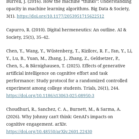
Burrell, J. (2016). How the machine “thinks”: Understanding
opacity in machine learning algorithms. Big Data & Society,
3(1).
https://doi.org/10.1177/2053951715622512
Capurro, R. (2010). Digital hermeneutics: An outline. AI &
Society, 25(1), 35–42.
Chen, Y., Wang, Y., Wüstenberg, T., Kizilcec, R. F., Fan, Y., Li,
Y., Lu, B., Yuan, M., Zhang, J., Zhang, Z., Geldsetzer, P.,
Chen, S., & Bärnighausen, T. (2025). Effects of generative
artificial intelligence on cognitive effort and task
performance: Study protocol for a randomized controlled
experiment among college students. Trials, 26(1), 244.
https://doi.org/10.1186/s13063-025-08950-3
Choudhuri, R., Sanchez, C. A., Burnett, M., & Sarma, A.
(2026). Why Johnny can't think: GenAI's impacts on
cognitive engagement. arXiv.
https://doi.org/10.48550/arXiv.2601.22430