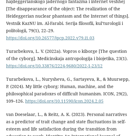
hajdeggerianskogo jadernogo fantazma i internet veshhej
[The disappearance of the object: The realization of the
Heideggerian nuclear phantasm and the Internet of things].
Vestnik KazNU im. Al-Farabi. Serija filosofii, kul’turologii i
politologii, 79(1), 22–29.
https://doi.org/10.26577/jpcp.2022.v79.i1.03
Turarbekova, L. V. (2022a). Vopros o kiborge [The question
of the cyborg]. Medicinskaja antropologija i biojetika, 23(1).
https://doi.org/10.33876/2224-9680/2022-1-23/12
Turarbekova, L., Nurysheva, G., Sartayeva, R., & Muursepp,
P. (2024). My little cyborg: Human, machine, and the
philosophical paradoxes of difficult humanism. ICON, 29(2),
109–126.
https://doi.org/10.11590/icon.2024.2.05
van Doeselaar, L., & Reitz, A. K. (2023). Personal narratives
as a predictor of trait change and state fluctuations in self-
esteem and life satisfaction during the transition from