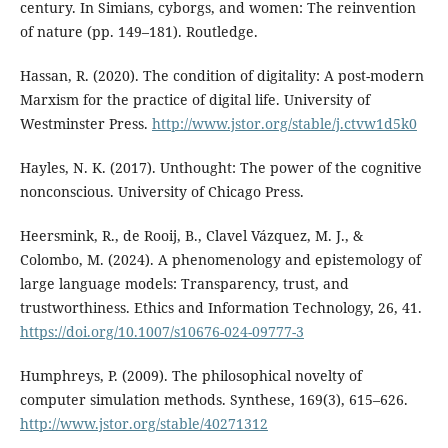
century. In Simians, cyborgs, and women: The reinvention
of nature (pp. 149–181). Routledge.
Hassan, R. (2020). The condition of digitality: A post-modern
Marxism for the practice of digital life. University of
Westminster Press.
http://www.jstor.org/stable/j.ctvw1d5k0
Hayles, N. K. (2017). Unthought: The power of the cognitive
nonconscious. University of Chicago Press.
Heersmink, R., de Rooij, B., Clavel Vázquez, M. J., &
Colombo, M. (2024). A phenomenology and epistemology of
large language models: Transparency, trust, and
trustworthiness. Ethics and Information Technology, 26, 41.
https://doi.org/10.1007/s10676-024-09777-3
Humphreys, P. (2009). The philosophical novelty of
computer simulation methods. Synthese, 169(3), 615–626.
http://www.jstor.org/stable/40271312