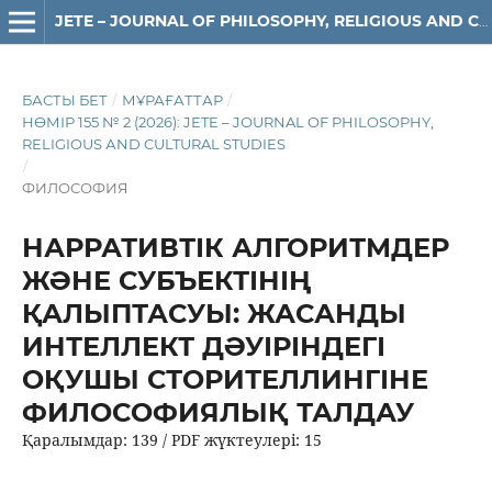
JETE – JОURNAL OF PHILOSOPHY, RELIGIOUS AND CULTURAL STUDIES
БАСТЫ БЕТ
/
МҰРАҒАТТАР
/
НӨМІР 155 № 2 (2026): JETE – JОURNAL OF PHILOSOPHY,
RELIGIOUS АND CULTURAL STUDIES
/
ФИЛОСОФИЯ
НАРРАТИВТІК АЛГОРИТМДЕР
ЖӘНЕ СУБЪЕКТІНІҢ
ҚАЛЫПТАСУЫ: ЖАСАНДЫ
ИНТЕЛЛЕКТ ДӘУІРІНДЕГІ
ОҚУШЫ СТОРИТЕЛЛИНГІНЕ
ФИЛОСОФИЯЛЫҚ ТАЛДАУ
Қаралымдар: 139 / PDF жүктеулері: 15