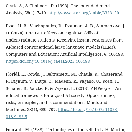
Clark, A., & Chalmers, D. (1998). The extended mind.
Analysis, 58(1), 7–19.
http://www.jstor.org/stable/3328150
Essel, H. B., Vlachopoulos, D., Essuman, A. B., & Amankwa, J.
O. (2024). ChatGPT effects on cognitive skills of
undergraduate students: Receiving instant responses from
AI-based conversational large language models (LLMs).
Computers and Education: Artificial Intelligence, 6, 100198.
https://doi.org/10.1016/j.caeai.2023.100198
Floridi, L., Cowls, J., Beltrametti, M., Chatila, R., Chazerand,
P., Dignum, V., Lütge, C., Madelin, R., Pagallo, U., Rossi, F.,
Schafer, B., Valcke, P., & Vayena, E. (2018). AI4People – An
ethical framework for a good AI society: Opportunities,
risks, principles, and recommendations. Minds and
Machines, 28(4), 689–707.
https://doi.org/10.1007/s11023-
018-9482-5
Foucault, M. (1988). Technologies of the self. In L. H. Martin,