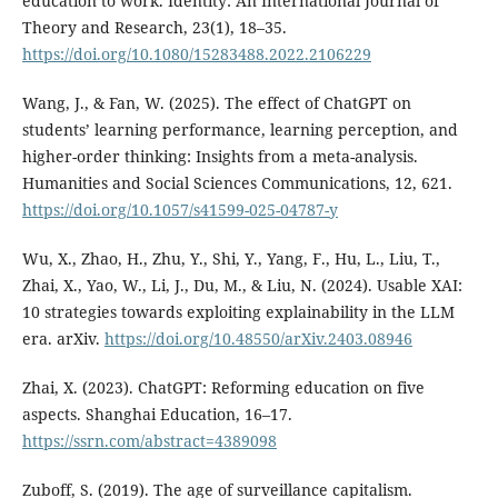
education to work. Identity: An International Journal of
Theory and Research, 23(1), 18–35.
https://doi.org/10.1080/15283488.2022.2106229
Wang, J., & Fan, W. (2025). The effect of ChatGPT on
students’ learning performance, learning perception, and
higher-order thinking: Insights from a meta-analysis.
Humanities and Social Sciences Communications, 12, 621.
https://doi.org/10.1057/s41599-025-04787-y
Wu, X., Zhao, H., Zhu, Y., Shi, Y., Yang, F., Hu, L., Liu, T.,
Zhai, X., Yao, W., Li, J., Du, M., & Liu, N. (2024). Usable XAI:
10 strategies towards exploiting explainability in the LLM
era. arXiv.
https://doi.org/10.48550/arXiv.2403.08946
Zhai, X. (2023). ChatGPT: Reforming education on five
aspects. Shanghai Education, 16–17.
https://ssrn.com/abstract=4389098
Zuboff, S. (2019). The age of surveillance capitalism.