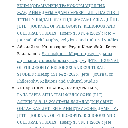
БІЛІМ ҚОҒАМЫНЫҢ ТРАНСФОРМАЦИЯЛЫҚ
ЖАҒДАЙЫНДАҒЫ АДАМ СУБЪЕКТІЛІГІ: ПАССИВТІ
ТҰТЫНУШЫДАН БЕЛСЕНДІ ЖАСАМПАЗҒА ДЕЙІН
,
JETE – JОURNAL OF PHILOSOPHY, RELIGIOUS AND
CULTURAL STUDIES : Нөмір 153 № 4 (2025): Jete –
Jоurnal of Philosophy, Religious аnd Cultural Studies
Абылайхан Калназаров, Рауан Кемербай , Бекен
Балапашев,
Ғұн әміршісі Мөденің жер туралы
аңызына философиялық талдау
,
JETE – JОURNAL
OF PHILOSOPHY, RELIGIOUS AND CULTURAL
STUDIES : Нөмір 151 № 2 (2025): Jete – Jоurnal of
Philosophy, Religious аnd Cultural Studies
Айнара САРСЕНБАЕВА, Әсет ҚҰРАНБЕК,
БАЛАЛАРҒА АРНАЛҒАН ФИЛОСОФИЯ (P4C)
АЯСЫНДА 9–13 ЖАСТАҒЫ БАЛАЛАРДЫҢ СЫНИ
ОЙЛАУ ҚАБІЛЕТТЕРІН АНЫҚТАУ ЖӘНЕ ДАМЫТУ
,
JETE – JОURNAL OF PHILOSOPHY, RELIGIOUS AND
CULTURAL STUDIES : Нөмір 154 № 1 (2026): Jete –