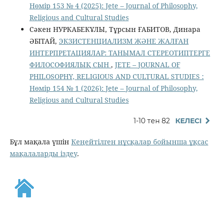
Нөмір 153 № 4 (2025): Jete – Jоurnal of Philosophy,
Religious аnd Cultural Studies
Сәкен НУРКАБЕКҰЛЫ, Тұрсын ҒАБИТОВ, Динара
ӘБІТАЙ,
ЭКЗИСТЕНЦИАЛИЗМ ЖӘНЕ ЖАЛҒАН
ИНТЕРПРЕТАЦИЯЛАР: ТАНЫМАЛ СТЕРЕОТИПТЕРГЕ
ФИЛОСОФИЯЛЫҚ СЫН
,
JETE – JОURNAL OF
PHILOSOPHY, RELIGIOUS AND CULTURAL STUDIES :
Нөмір 154 № 1 (2026): Jete – Jоurnal of Philosophy,
Religious аnd Cultural Studies
1-10 тен 82
КЕЛЕСІ
Бұл мақала үшін
Кеңейтілген нұсқалар бойынша ұқсас
мақалаларды іздеу
.