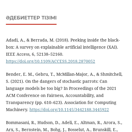
ӘДЕБИЕТТЕР ТІЗІМІ
Adadi, A., & Berrada, M. (2018). Peeking inside the black-
box: A survey on explainable artificial intelligence (XAI).
IEEE Access, 6, 52138–52160.
https://doi.org/10.1109/ACCESS.2018.2870052
Bender, E. M., Gebru, T., McMillan-Major, A., & Shmitchell,
S. (2021). On the dangers of stochastic parrots: Can
language models be too big? In Proceedings of the 2021
ACM Conference on Fairness, Accountability, and
Transparency (pp. 610–623). Association for Computing
Machinery.
https://doi.org/10.1145/3442188.3445922
Bommasani, R., Hudson, D., Adeli, E., Altman, R., Arora, S.,
Arx, S., Bernstein, M., Bohg, J., Bosselut, A., Brunskill, E.,