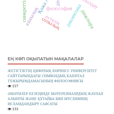
синкреттік
диалектика
философия
азшылық
диаспора
естелік
сопылық
ЕҢ КӨП ОҚЫЛАТЫН МАҚАЛАЛАР
ЖЕТІСТІКТІҢ ЦИФРЛЫҚ КӨРІНІСІ: УНИВЕРСИТЕТ
САЙТТАРЫНДАҒЫ СИМВОЛДЫҚ КАПИТАЛ
ТҰЖЫРЫМДАМАСЫНЫҢ ФИЛОСОФИЯСЫ
157
ӘМӘУИЛЕР КЕЗЕҢІНДЕ МӘУЕРЕННАХРДЫҢ ЖАУЛАП
АЛЫНУЫ ЖӘНЕ ҚҰТАЙБА БИН МУСЛИМНІҢ
ИСЛАМДАНДЫРУ САЯСАТЫ
133